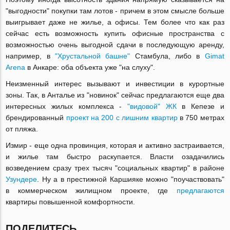
"выгодности" покупки там лотов - причем в этом смысле больше
выигрывает даже не жилье, а офисы. Тем более что как раз
сейчас есть возможность купить офисные пространства с
возможностью очень выгодной сдачи в последующую аренду,
например, в
"Хрустальной башне"
Стамбула, либо в
Gimat
Arena
в Анкаре: оба объекта уже "на слуху".
Неизменный интерес вызывают и инвестиции в курортные
зоны. Так, в Анталье из "новинок" сейчас предлагаются еще два
интересных жилых комплекса -
"видовой" ЖК
в Кепезе и
брендированный
проект на 200 с лишним квартир
в 750 метрах
от пляжа.
Измир - еще одна провинция, которая и активно застраивается,
и жилье там быстро раскупается. Власти озадачились
возведением сразу трех тысяч "социальных квартир" в районе
Узундере
. Ну а в престижной Каршияке можно "поучаствовать"
в коммерческом жилищном проекте, где
предлагаются
квартиры повышенной комфортности.
ПОДЕЛИТЕСЬ