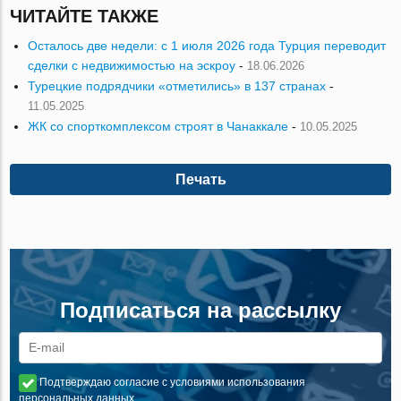
ЧИТАЙТЕ ТАКЖЕ
Осталось две недели: с 1 июля 2026 года Турция переводит
сделки с недвижимостью на эскроу
-
18.06.2026
Турецкие подрядчики «отметились» в 137 странах
-
11.05.2025
ЖК со спорткомплексом строят в Чанаккале
-
10.05.2025
Печать
Подписаться на рассылку
Подтверждаю согласие с условиями использования
персональных данных