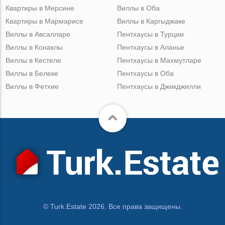
Квартиры в Мерсине
Виллы в Оба
Квартиры в Мармарисе
Виллы в Каргыджаке
Виллы в Авсалларе
Пентхаусы в Турции
Виллы в Конаклы
Пентхаусы в Аланье
Виллы в Кестеле
Пентхаусы в Махмутларе
Виллы в Белеке
Пентхаусы в Оба
Виллы в Фетхие
Пентхаусы в Джикджилли
© Turk.Estate 2026. Все права защищены.