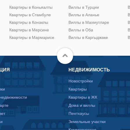
Квартиры в Коньяалты
Виллы в Турции
В
Квартиры в Стамбуле
Виллы в Аланье
В
Квартиры в Конаклы
Виллы в Махмутларе
В
Квартиры в Мерсине
Виллы в Оба
В
Квартиры в Мармарисе
Виллы в Каргыджаке
В
ЦИЯ
НЕДВИЖИМОСТЬ
Новостройки
ики
Квартиры
 недвижимости
Квартиры в ЖК
карте
Дома и виллы
вет
Пентхаусы
ии
Земельные участки
Коммерческая