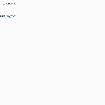
 половине
 ним
будут