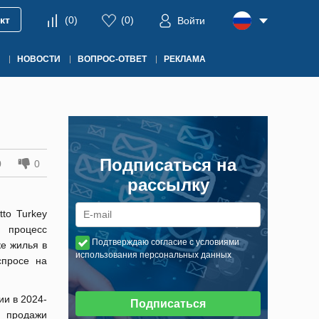
кт
(
0
)
(
0
)
Войти
НОВОСТИ
ВОПРОС-ОТВЕТ
РЕКЛАМА
Подписаться на
0
0
рассылку
tto Turkey
 процесс
Подтверждаю согласие с условиями
е жилья в
использования персональных данных
спросе на
ии в 2024-
Подписаться
 продажи