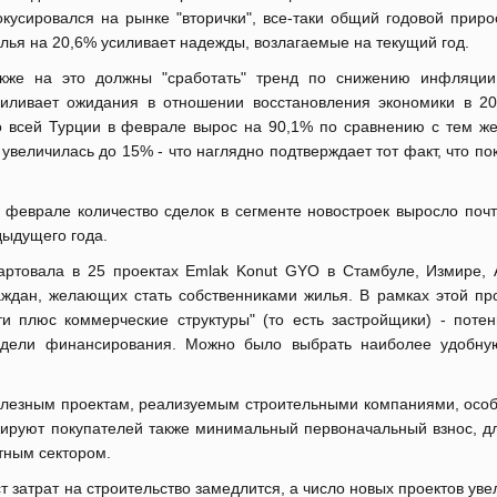
кусировался на рынке "вторички", все-таки общий годовой приро
лья на 20,6% усиливает надежды, возлагаемые на текущий год.
кже на это должны "сработать" тренд по снижению инфляции
иливает ожидания в отношении восстановления экономики в 20
 всей Турции в феврале вырос на 90,1% по сравнению с тем ж
величилась до 15% - что наглядно подтверждает тот факт, что по
.
в феврале количество сделок в сегменте новостроек выросло поч
дыдущего года.
тартовала в 25 проектах Emlak Konut GYO в Стамбуле, Измире, 
аждан, желающих стать собственниками жилья. В рамках этой пр
ти плюс коммерческие структуры" (то есть застройщики) - поте
одели финансирования. Можно было выбрать наиболее удобну
олезным проектам, реализуемым строительными компаниями, особ
улируют покупателей также минимальный первоначальный взнос, д
стным сектором.
т затрат на строительство замедлится, а число новых проектов уве