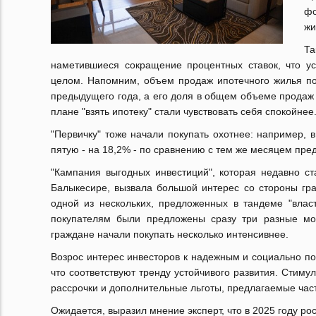
фо
жи
Та
наметившиеся сокращение процентных ставок, что ус
целом. Напомним, объем продаж ипотечного жилья по
предыдущего года, а его доля в общем объеме продаж у
плане "взять ипотеку" стали чувствовать себя спокойнее
"Первичку" тоже начали покупать охотнее: например, 
пятую - на 18,2% - по сравнению с тем же месяцем пре
"Кампания выгодных инвестиций", которая недавно с
Балыкесире, вызвала большой интерес со стороны гр
одной из нескольких, предложенных в тандеме "влас
покупателям были предложены сразу три разные м
граждане начали покупать несколько интенсивнее.
Возрос интерес инвесторов к надежным и социально п
что соответствуют тренду устойчивого развития. Стим
рассрочки и дополнительные льготы, предлагаемые ча
Ожидается, выразил мнение эксперт, что в 2025 году рос