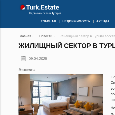
Недвижимость в Турции
ГЛАВНАЯ
НЕДВИЖИМОСТЬ
АРЕНДА
Главная
›
Новости
›
Жилищный сектор в Турции восст
ЖИЛИЩНЫЙ СЕКТОР В ТУР
09.04.2025
Экономика
Ос
С
во
по
пе
Не
м