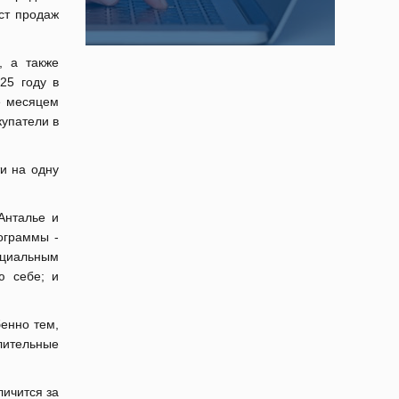
ст продаж
, а также
25 году в
е месяцем
купатели в
ти на одну
Анталье и
ограммы -
нциальным
ю себе; и
енно тем,
лительные
личится за