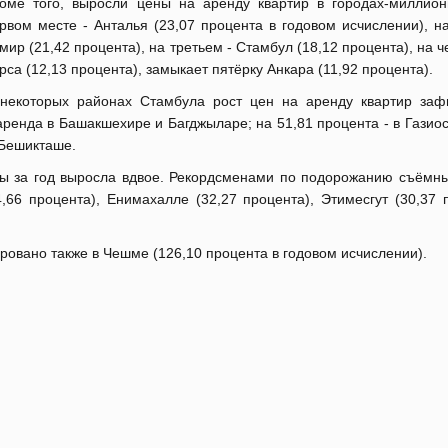
оме того, выросли цены на аренду квартир в городах-миллион
рвом месте - Анталья (23,07 процента в годовом исчислении), н
мир (21,42 процента), на третьем - Стамбул (18,12 процента), на ч
рса (12,13 процента), замыкает пятёрку Анкара (11,92 процента).
некоторых районах Стамбула рост цен на аренду квартир заф
аренда в Башакшехире и Багджыларе; на 51,81 процента - в Гази
 Бешикташе.
ды за год выросла вдвое. Рекордсменами по подорожанию съёмны
,66 процента), Енимахалле (32,27 процента), Этимесгут (30,37 
ровано также в Чешме (126,10 процента в годовом исчислении).