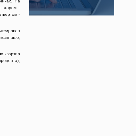
никах. На
а втором -
етвертом -
иксирован
османпаше,
х квартир
процента),