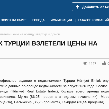
Добавить объе
ПОИСК НА КАРТЕ
ГОРОДА
ИММИГРАЦИЯ
КАТАЛОГ КОМПАНИЙ
летели цены на аренду квартир и домов
 ТУРЦИИ ВЗЛЕТЕЛИ ЦЕНЫ НА
4447
офильное издание о недвижимости Турции Hürriyet Emlak опу
ежие данные об аренде недвижимости за август 2020 года. Соглас
енды (Hürriyet Real Estate Index), больше всего аренда под
овинциях: Мугла (86,25 процента в годовом исчислении), Мерс
оцента), Балыкесир (35,23 процента), Текирдаг (30,55 процента).