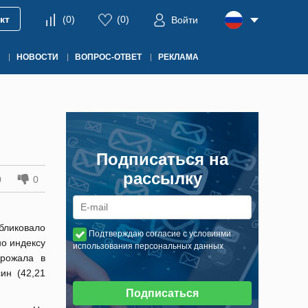
кт
(
0
)
(
0
)
Войти
НОВОСТИ
ВОПРОС-ОТВЕТ
РЕКЛАМА
Подписаться на
рассылку
0
0
бликовало
Подтверждаю согласие с условиями
но индексу
использования персональных данных
орожала в
ин (42,21
Подписаться