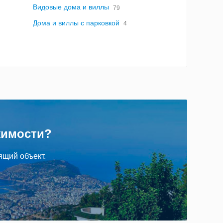
Видовые дома и виллы
79
Дома и виллы с парковкой
4
жимости?
ящий объект.