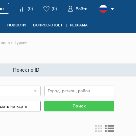
кт
(
0
)
(
0
)
Войти
НОВОСТИ
ВОПРОС-ОТВЕТ
РЕКЛАМА
 вилл в Турции
Поиск по ID
Поиск
зать на карте