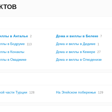
КТОВ
иллы в Анталье
Дома и виллы в Белеке
2
7
иллы в Бодруме
Дома и виллы в Дидиме
113
1
иллы в Конаклы
Дома и виллы в Кемере
27
иллы в Оваджике
Дома и виллы в Олюденизе
ой части Турции
На Эгейском побережье
128
129