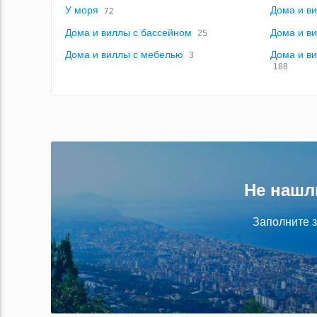
У моря
Дома и в
72
Дома и виллы с бассейном
Дома и в
25
Дома и виллы с мебелью
Дома и ви
3
188
Не нашл
Заполните з