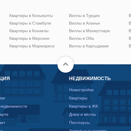
Квартиры в Коньяалты
Виллы в Турции
В
Квартиры в Стамбуле
Виллы в Аланье
В
Квартиры в Конаклы
Виллы в Махмутларе
В
Квартиры в Мерсине
Виллы в Оба
В
Квартиры в Мармарисе
Виллы в Каргыджаке
В
ЦИЯ
НЕДВИЖИМОСТЬ
Новостройки
ики
Квартиры
 недвижимости
Квартиры в ЖК
карте
Дома и виллы
вет
Пентхаусы
ии
Земельные участки