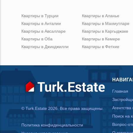
Квартиры в Турции
Квартиры в Аланье
Квартиры в Анталии
Квартиры в Махмутларе
Квартиры в Авсалларе
Квартиры в Каргыджаке
Квартиры в Оба
Квартиры в Кемере
Квартиры в Джикджилли
Квартиры в Фетхие
НАВИГА
Главная
Застройщ
Агентства
© Turk.Estate 2026. Все права защищены.
Поиск на 
Вопрос-от
Политика конфиденциальности
О компан