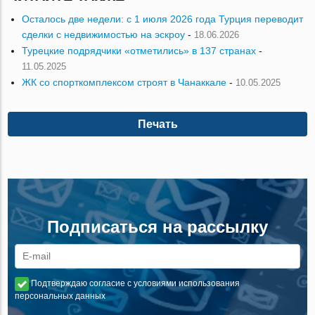
Осталось две недели: с 1 июля 2026 года Турция переводит
сделки с недвижимостью на эскроу
-
18.06.2026
Турецкие подрядчики «отметились» в 137 странах
-
11.05.2025
ЖК со спорткомплексом строят в Чанаккале
-
10.05.2025
Печать
Подписаться на рассылку
Подтверждаю согласие с условиями использования
персональных данных