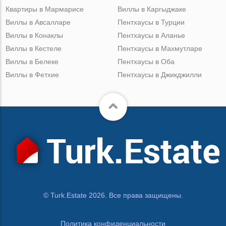
Квартиры в Мармарисе
Виллы в Каргыджаке
Виллы в Авсалларе
Пентхаусы в Турции
Виллы в Конаклы
Пентхаусы в Аланье
Виллы в Кестеле
Пентхаусы в Махмутларе
Виллы в Белеке
Пентхаусы в Оба
Виллы в Фетхие
Пентхаусы в Джикджилли
© Turk.Estate 2026. Все права защищены.
Политика конфиденциальности