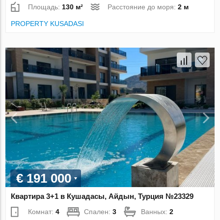
Площадь:
130 м²
Расстояние до моря:
2 м
PROPERTY KUSADASI
€ 191 000
Квартира 3+1 в Кушадасы, Айдын, Турция №23329
Комнат:
4
Спален:
3
Ванных:
2