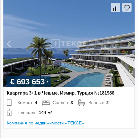
€ 693 653
Квартира 3+1 в Чешме, Измир, Турция №181986
Комнат:
4
Спален:
3
Ванных:
2
Площадь:
144 м²
Компания по недвижимости «TEKCE»