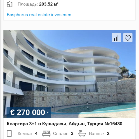
Площадь:
203.52 м²
Bosphorus real estate investment
€ 270 000
Квартира 3+1 в Кушадасы, Айдын, Турция №16430
Комнат:
4
Спален:
3
Ванных:
2