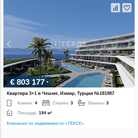
€ 803 177
Квартира 3+1 в Чешме, Измир, Турция №181987
Комнат:
4
Спален:
3
Ванных:
3
Площадь:
184 м²
Компания по недвижимости «TEKCE»