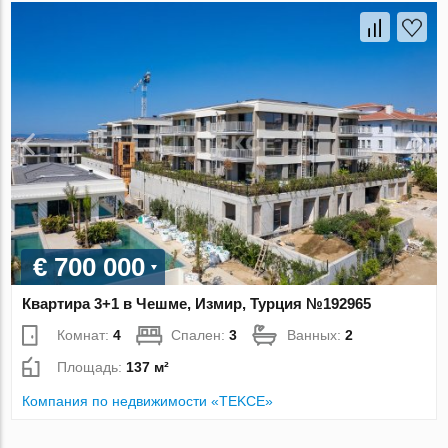
€ 700 000
Квартира 3+1 в Чешме, Измир, Турция №192965
Комнат:
4
Спален:
3
Ванных:
2
Площадь:
137 м²
Компания по недвижимости «TEKCE»