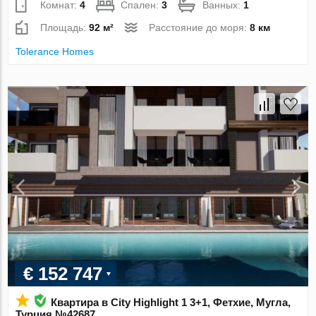
Комнат:
4
Спален:
3
Ванных:
1
Площадь:
92 м²
Расстояние до моря:
8 км
Tolerance Homes
€ 152 747
Квартира в City Highlight 1 3+1, Фетхие, Мугла,
Турция №42687