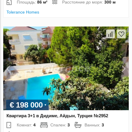
Площадь:
86 м²
Расстояние до моря:
300 м
Tolerance Homes
€ 198 000
Квартира 3+1 в Дидиме, Айдын, Турция №2952
Комнат:
4
Спален:
3
Ванных:
3