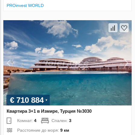
PROinvest WORLD
€ 710 884
Квартира 3+1 в Измире, Турция №3030
Комнат:
4
Спален:
3
Расстояние до моря:
9 км