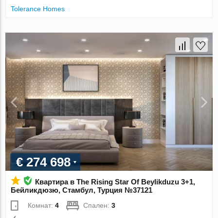
Tolerance Homes
€ 274 698
Квартира в The Rising Star Of Beylikduzu 3+1,
Бейликдюзю, Стамбул, Турция №37121
Комнат:
4
Спален:
3