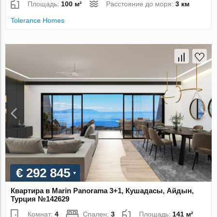
Площадь:
100 м²
Расстояние до моря:
3 км
Tolerance Homes
€ 292 845
Квартира в Marin Panorama 3+1, Кушадасы, Айдын,
Турция №142629
Комнат:
4
Спален:
3
Площадь:
141 м²