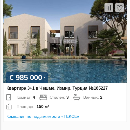
€ 985 000
Квартира 3+1 в Чешме, Измир, Турция №185227
Комнат:
4
Спален:
3
Ванных:
2
Площадь:
150 м²
Компания по недвижимости «TEKCE»