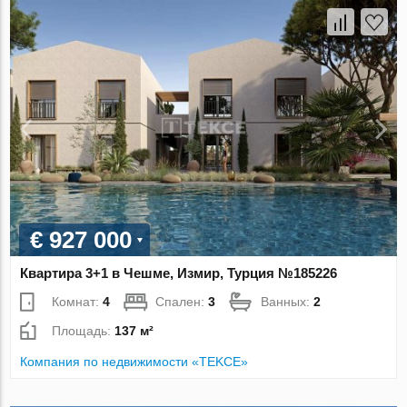
€ 927 000
Квартира 3+1 в Чешме, Измир, Турция №185226
Комнат:
4
Спален:
3
Ванных:
2
Площадь:
137 м²
Компания по недвижимости «TEKCE»