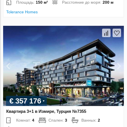
Площадь:
150 м²
Расстояние до моря:
200 м
Tolerance Homes
€ 357 176
Квартира 3+1 в Измире, Турция №7355
Комнат:
4
Спален:
3
Ванных:
2