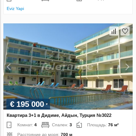
Eviz Yapi
€ 195 000
Квартира 3+1 в Дидиме, Айдын, Турция №3022
Комнат:
4
Спален:
3
Площадь:
76 м²
Расстояние до моря:
700 м