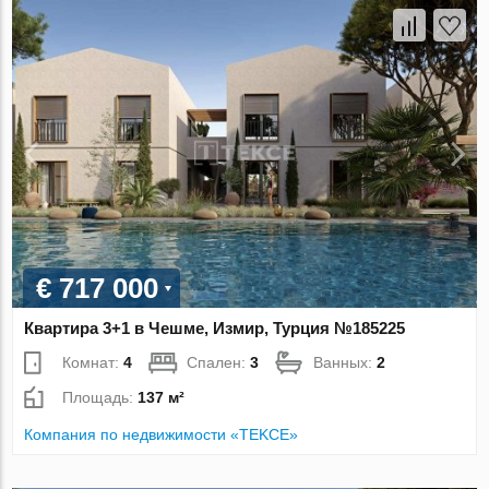
€ 717 000
Квартира 3+1 в Чешме, Измир, Турция №185225
Комнат:
4
Спален:
3
Ванных:
2
Площадь:
137 м²
Компания по недвижимости «TEKCE»