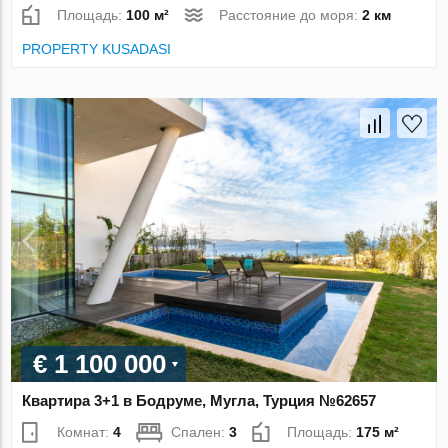
Площадь:
100 м²
Расстояние до моря:
2 км
PROPERTY KUSADASI
€ 1 100 000
Квартира 3+1 в Бодруме, Мугла, Турция №62657
Комнат:
4
Спален:
3
Площадь:
175 м²