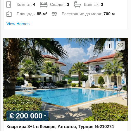
Комнат:
4
Спален:
3
Ванных:
3
Площадь:
85 м²
Расстояние до моря:
700 м
View Homes
€ 200 000
Квартира 3+1 в Кемере, Анталья, Турция №210274