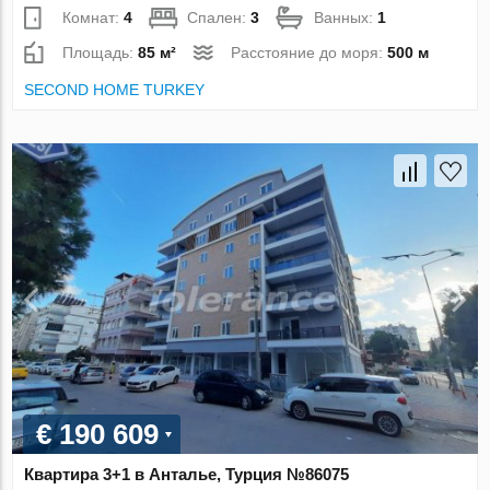
Комнат:
4
Спален:
3
Ванных:
1
Площадь:
85 м²
Расстояние до моря:
500 м
SECOND HOME TURKEY
€ 190 609
Квартира 3+1 в Анталье, Турция №86075