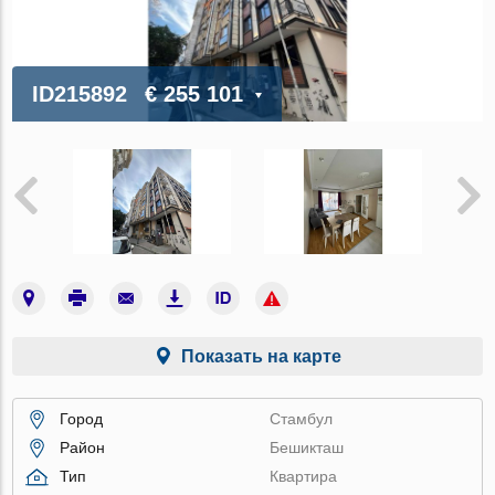
ID215892
€ 255 101
Показать на карте
Город
Стамбул
Район
Бешикташ
Тип
Квартира