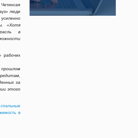
 Четинсая
ауз» люди
 усиленно
ты.
«Хотя
расль в
зможности
» рабочих
 прошлом
редитам,
денных за
нии этого
 спальные
жимость в