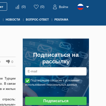
кт
(
0
)
(
0
)
Войти
НОВОСТИ
ВОПРОС-ОТВЕТ
РЕКЛАМА
Подписаться на
рассылку
0
0
ре Турции
Подтверждаю согласие с условиями
о. В связи
использования персональных данных
в и жилых
отрасль:
Подписаться
рмальным»