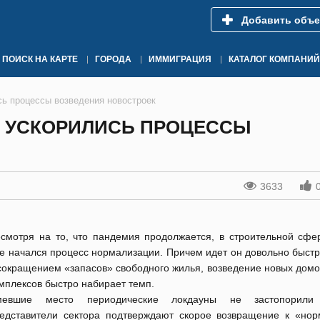
Добавить объе
ПОИСК НА КАРТЕ
ГОРОДА
ИММИГРАЦИЯ
КАТАЛОГ КОМПАНИЙ
сь процессы возведения новостроек
Е УСКОРИЛИСЬ ПРОЦЕССЫ
3633
смотря на то, что пандемия продолжается, в строительной сфе
е начался процесс нормализации. Причем идет он довольно быстр
сокращением «запасов» свободного жилья, возведение новых домо
мплексов быстро набирает темп.
мевшие место периодические локдауны не застопорили 
едставители сектора подтверждают скорое возвращение к «но