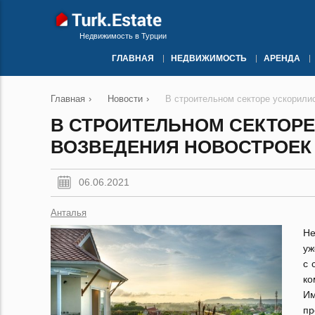
Недвижимость в Турции
ГЛАВНАЯ
НЕДВИЖИМОСТЬ
АРЕНДА
Главная
›
Новости
›
В строительном секторе ускорили
В СТРОИТЕЛЬНОМ СЕКТОР
ВОЗВЕДЕНИЯ НОВОСТРОЕК
06.06.2021
Анталья
Не
уж
с 
ко
И
пр