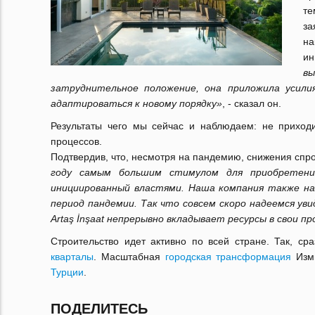
те
за
на
ин
в
затруднительное положение, она приложила усили
адаптироваться к новому порядку»
, - сказал он.
Результаты чего мы сейчас и наблюдаем: не приходи
процессов.
Подтвердив, что, несмотря на пандемию, снижения спр
году самым большим стимулом для приобретени
инициированный властями. Наша компания также н
период пандемии. Так что совсем скоро надеемся ув
Artaş İnşaat непрерывно вкладывает ресурсы в свои п
Строительство идет активно по всей стране. Так, с
кварталы
. Масштабная
городская трансформация
Изми
Турции
.
ПОДЕЛИТЕСЬ