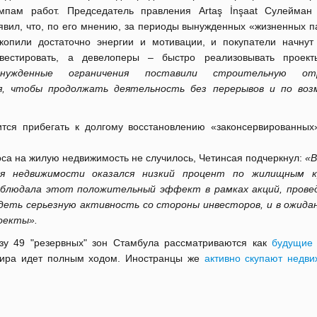
мпам работ. Председатель правления Artaş İnşaat Сулейман
явил, что, по его мнению, за периоды вынужденных «жизненных п
копили достаточно энергии и мотивации, и покупатели начнут
вестировать, а девелоперы – быстро реализовывать проек
ынужденные ограничения поставили строительную от
я, чтобы продолжать деятельность без перерывов и по во
тся прибегать к долгому восстановлению «законсервированных
оса на жилую недвижимость не случилось, Четинсая подчеркнул:
«В
я недвижимости оказался низкий процент по жилищным к
аблюдала этот положительный эффект в рамках акций, прове
идеть серьезную активность со стороны инвесторов, и в ожида
роекты».
разу 49 "резервных" зон Стамбула рассматриваются как
будущие
ра идет полным ходом. Иностранцы же
активно скупают недви