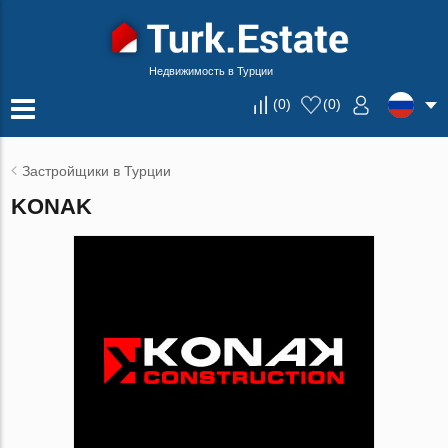
Недвижимость в Турции
(
0
)
(
0
)
Застройщики в Турции
KONAK