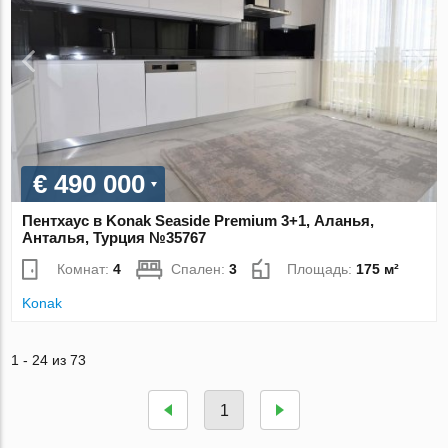
€ 490 000
Пентхаус в Konak Seaside Premium 3+1, Аланья,
Анталья, Турция №35767
Комнат:
4
Спален:
3
Площадь:
175 м²
Konak
1 - 24 из 73
1