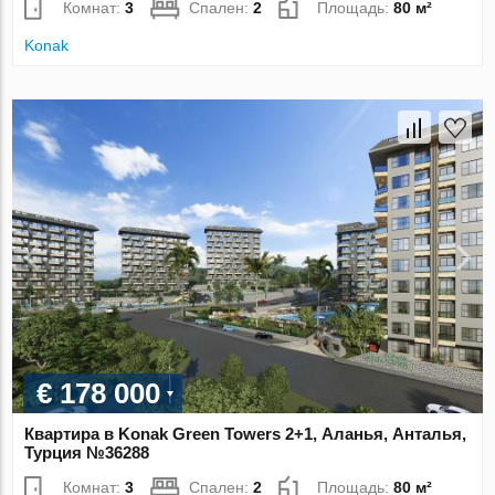
Комнат:
3
Спален:
2
Площадь:
80 м²
Konak
€ 178 000
Квартира в Konak Green Towers 2+1, Аланья, Анталья,
Турция №36288
Комнат:
3
Спален:
2
Площадь:
80 м²