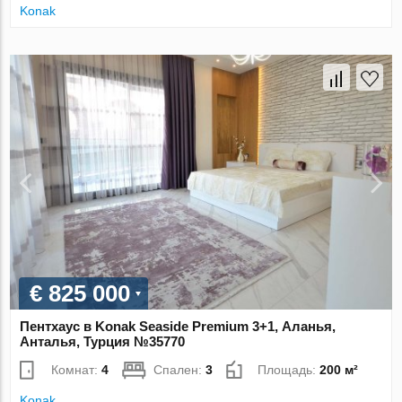
Konak
€ 825 000
Пентхаус в Konak Seaside Premium 3+1, Аланья,
Анталья, Турция №35770
Комнат:
4
Спален:
3
Площадь:
200 м²
Konak