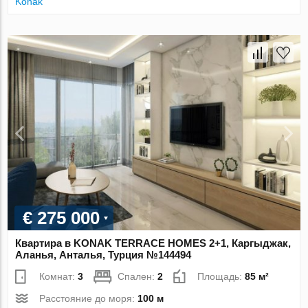
Konak
€ 275 000
Квартира в KONAK TERRACE HOMES 2+1, Каргыджак,
Аланья, Анталья, Турция №144494
Комнат:
3
Спален:
2
Площадь:
85 м²
Расстояние до моря:
100 м