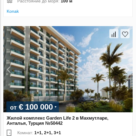
Расстояние до моря:
100 м
Konak
€ 100 000
от
Жилой комплекс Garden Life 2 в Махмутларе,
Анталья, Турция №50442
Комнат:
1+1, 2+1, 3+1