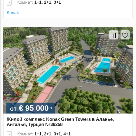
Комнат:
1+1, 2+1, 3+1
Konak
€ 95 000
от
Жилой комплекс Konak Green Towers в Аланье,
Анталья, Турция №36258
Комнат:
1+1, 2+1, 3+1, 4+1