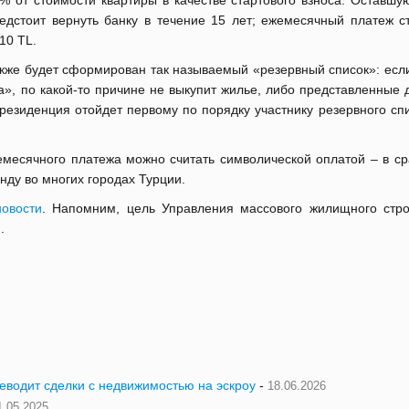
% от стоимости квартиры в качестве стартового взноса. Оставшу
едстоит вернуть банку в течение 15 лет; ежемесячный платеж ст
10 TL.
кже будет сформирован так называемый «резервный список»: если
да», по какой-то причине не выкупит жилье, либо представленные
резиденция отойдет первому по порядку участнику резервного спи
месячного платежа можно считать символической оплатой – в ср
нду во многих городах Турции.
овости
. Напомним, цель Управления массового жилищного стро
й
.
реводит сделки с недвижимостью на эскроу
-
18.06.2026
1.05.2025