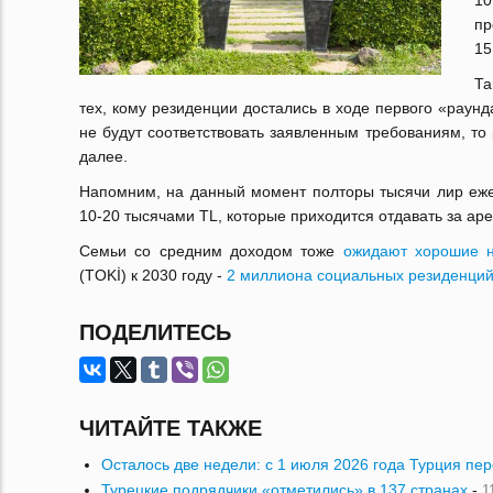
10
пр
15
Та
тех, кому резиденции достались в ходе первого «раун
не будут соответствовать заявленным требованиям, то 
далее.
Напомним, на данный момент полторы тысячи лир еже
10-20 тысячами TL, которые приходится отдавать за аре
Семьи со средним доходом тоже
ожидают хорошие н
(TOKİ) к 2030 году -
2 миллиона социальных резиденци
ПОДЕЛИТЕСЬ
ЧИТАЙТЕ ТАКЖЕ
Осталось две недели: с 1 июля 2026 года Турция пе
Турецкие подрядчики «отметились» в 137 странах
-
1