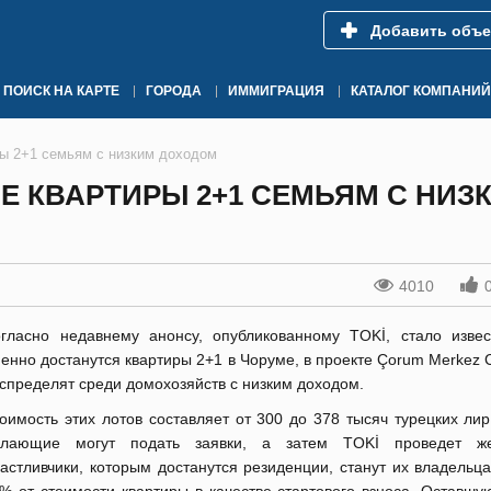
Добавить объе
ПОИСК НА КАРТЕ
ГОРОДА
ИММИГРАЦИЯ
КАТАЛОГ КОМПАНИЙ
ы 2+1 семьям с низким доходом
Е КВАРТИРЫ 2+1 СЕМЬЯМ С НИЗ
4010
гласно недавнему анонсу, опубликованному TOKİ, стало извес
енно достанутся квартиры 2+1 в Чоруме, в проекте Çorum Merkez Cel
спределят среди домохозяйств с низким доходом.
оимость этих лотов составляет от 300 до 378 тысяч турецких лир
елающие могут подать заявки, а затем TOKİ проведет жер
астливчики, которым достанутся резиденции, станут их владельц