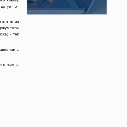
юся сумму
артует от
 кто-то из
 документы
ска; и так
авнении с
ительства