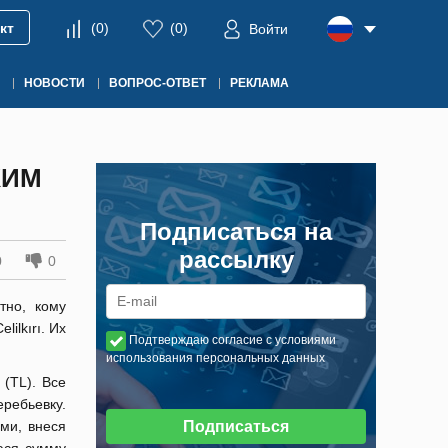
кт
(
0
)
(
0
)
Войти
НОВОСТИ
ВОПРОС-ОТВЕТ
РЕКЛАМА
КИМ
Подписаться на
рассылку
0
0
тно, кому
ilkırı. Их
Подтверждаю согласие с условиями
использования персональных данных
 (TL). Все
ебьевку.
ами, внеся
Подписаться