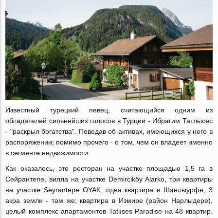
Известный турецкий певец, считающийся одним из
обладателей сильнейших голосов в Турции - Ибрагим Татлысес
- "раскрыл богатства". Поведав об активах, имеющихся у него в
распоряжении; помимо прочего - о том, чем он владеет именно
в сегменте недвижимости.
Как оказалось, это
ресторан на участке площадью 1,5 га в
Сейрантепе, вилла на участке Demirciköy Alarko, три квартиры
на участке Seyrantepe OYAK, одна квартира в Шанлыурфе, 3
акра земли - там же; квартира в Измире (район Нарлыдере),
целый комплекс апартаментов Tatlıses Paradise на 48 квартир.