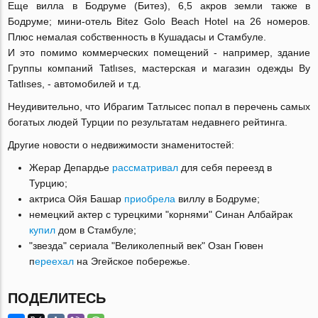
Еще вилла в Бодруме (Битез), 6,5 акров земли также в
Бодруме; мини-отель Bitez Golo Beach Hotel на 26 номеров.
Плюс немалая собственность в Кушадасы и Стамбуле.
И это помимо коммерческих помещений - например, здание
Группы компаний Tatlıses, мастерская и магазин одежды By
Tatlıses, - автомобилей и т.д.
Неудивительно, что Ибрагим Татлысес попал в перечень самых
богатых людей Турции по результатам недавнего рейтинга.
Другие новости о недвижимости знаменитостей:
Жерар Депардье
рассматривал
для себя переезд в
Турцию;
актриса Ойя Башар
приобрела
виллу в Бодруме;
немецкий актер с турецкими "корнями" Синан Албайрак
купил
дом в Стамбуле;
"звезда" сериала "Великолепный век" Озан Гювен
п
ереехал
на Эгейское побережье.
ПОДЕЛИТЕСЬ