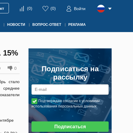
кт
(
0
)
(
0
)
Войти
НОВОСТИ
ВОПРОС-ОТВЕТ
РЕКЛАМА
 15%
Подписаться на
0
0
рассылку
брь стало
; среднее
казатели
Подтверждаю согласие с условиями
использования персональных данных
ентябре
Подписаться