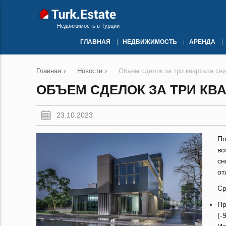
Недвижимость в Турции
ГЛАВНАЯ
НЕДВИЖИМОСТЬ
АРЕНДА
Главная
›
Новости
›
Объем сделок за три квартала сн
ОБЪЕМ СДЕЛОК ЗА ТРИ КВ
23.10.2023
По
во
с
от
Ср
Пр
(-