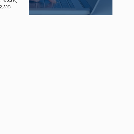
: -50,2%)
-2,3%)