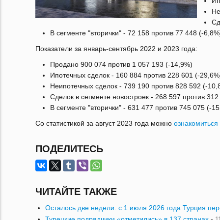
Ип
Не
Сд
В сегменте "вторички" - 72 158 против 77 448 (-6,8%
Показатели за январь-сентябрь 2022 и 2023 года:
Продано 900 074 против 1 057 193 (-14,9%)
Ипотечных сделок - 160 884 против 228 601 (-29,6%
Неипотечных сделок - 739 190 против 828 592 (-10,
Сделок в сегменте новостроек - 268 597 против 312 
В сегменте "вторички" - 631 477 против 745 075 (-1
Со статистикой за август 2023 года можно
ознакомиться 
ПОДЕЛИТЕСЬ
ЧИТАЙТЕ ТАКЖЕ
Осталось две недели: с 1 июля 2026 года Турция пе
Турецкие подрядчики «отметились» в 137 странах
-
1