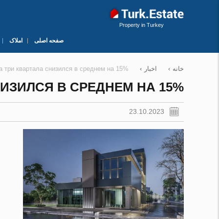
Property in Turkey
صفحه اصلی
املاک
خانه
›
اخبار
›
а три квартала снизился в среднем на 15%
ИЗИЛСЯ В СРЕДНЕМ НА 15%
23.10.2023