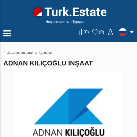
Недвижимость в Турции
(
0
)
(
0
)
Застройщики в Турции
ADNAN KILIÇOĞLU İNŞAAT