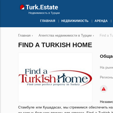
Недвижимость в Турции
ГЛАВНАЯ
НЕДВИЖИМОСТЬ
АРЕНДА
Главная
›
Агентства недвижимости в Турции
›
Find a T
FIND A TURKISH HOME
Общае
На рынк
Регионы
Независ
Стамбуле или Кушадасах, мы стремимся обеспечить на
из самых больших причин для стресса. Find a Turkish