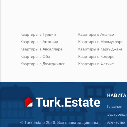
Квартиры в Турции
Квартиры в Аланье
Квартиры в Анталии
Квартиры в Махмутларе
Квартиры в Авсалларе
Квартиры в Каргыджаке
Квартиры в Оба
Квартиры в Кемере
Квартиры в Джикджилли
Квартиры в Фетхие
НАВИГА
Главная
Застройщ
Агентства
© Turk.Estate 2026. Все права защищены.