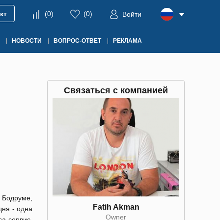
кт
(
0
)
(
0
)
Войти
НОВОСТИ
ВОПРОС-ОТВЕТ
РЕКЛАМА
Связаться с компанией
 Бодруме,
Fatih Akman
ня - одна
Owner
а сервис,