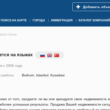
Добавить объе
ПОИСК НА КАРТЕ
ГОРОДА
ИММИГРАЦИЯ
КАТАЛОГ КОМПАНИЙ
urkish Home
тся на языках
е с 2005 года
 работы:
Bodrum, Istanbul, Kusadasi
имо от того, продаете ли вы или арендуете свою недвижимость в
иболее успешные результаты. Продажа Вашей недвижимости сегод
 Home предлагает нашим клиентам полностью свободный от стресс