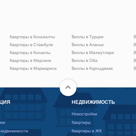
Квартиры в Коньяалты
Виллы в Турции
В
Квартиры в Стамбуле
Виллы в Аланье
В
Квартиры в Конаклы
Виллы в Махмутларе
В
Квартиры в Мерсине
Виллы в Оба
В
Квартиры в Мармарисе
Виллы в Каргыджаке
В
ЦИЯ
НЕДВИЖИМОСТЬ
Новостройки
ики
Квартиры
 недвижимости
Квартиры в ЖК