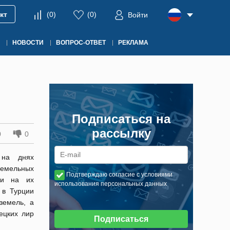
кт
(
0
)
(
0
)
Войти
НОВОСТИ
ВОПРОС-ОТВЕТ
РЕКЛАМА
Подписаться на
рассылку
0
0
 на днях
земельных
Подтверждаю согласие с условиями
ми на их
использования персональных данных
 в Турции
земель, а
ецких лир
Подписаться