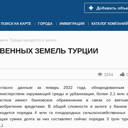
Добавить объе
ПОИСК НА КАРТЕ
ГОРОДА
ИММИГРАЦИЯ
КАТАЛОГ КОМПАНИЙ
мель Турции находятся в залоге
ТВЕННЫХ ЗЕМЕЛЬ ТУРЦИИ
3254
огласно данным за январь 2022 года, обнародованным
нистерством окружающей среды и урбанизации, более 2,1 млн 
частков имеют банковское обременение в связи со взяты
иобретение кредитами. В общей сложности в залоге у банков
ходится порядка 4 млн га плодородных сельскохозяйственных 
щая сумма долга за них составляет сейчас порядка 3 трлн тур
L).