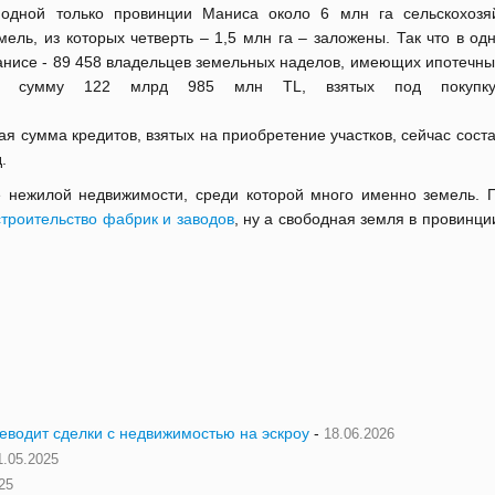
одной только провинции Маниса около 6 млн га сельскохозя
мель, из которых четверть – 1,5 млн га – заложены. Так что в од
нисе - 89 458 владельцев земельных наделов, имеющих ипотечны
а сумму 122 млрд 985 млн TL, взятых под покупку
я сумма кредитов, взятых на приобретение участков, сейчас сост
.
 нежилой недвижимости, среди которой много именно земель. 
строительство фабрик и заводов
, ну а свободная земля в провинц
.
реводит сделки с недвижимостью на эскроу
-
18.06.2026
1.05.2025
25