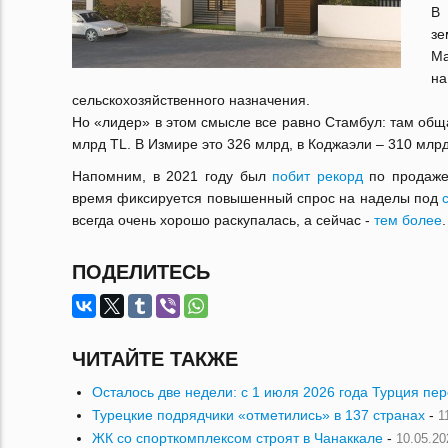
В 
зе
Ма
н
сельскохозяйственного назначения.
Но «лидер» в этом смысле все равно Стамбул: там обща
млрд TL. В Измире это 326 млрд, в Коджаэли – 310 млрд
Напомним, в 2021 году был
побит рекорд
по продаже
время фиксируется повышенный спрос на наделы под
всегда очень хорошо раскупалась, а сейчас -
тем более
ПОДЕЛИТЕСЬ
ЧИТАЙТЕ ТАКЖЕ
Осталось две недели: с 1 июля 2026 года Турция пе
Турецкие подрядчики «отметились» в 137 странах
-
1
ЖК со спорткомплексом строят в Чанаккале
-
10.05.20