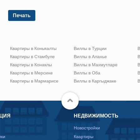
Печать
Квартиры в Коньяалты
Виллы в Турции
В
Квартиры в Стамбуле
Виллы в Аланье
В
Квартиры в Конаклы
Виллы в Махмутларе
В
Квартиры в Мерсине
Виллы в Оба
В
Квартиры в Мармарисе
Виллы в Каргыджаке
В
ЦИЯ
НЕДВИЖИМОСТЬ
Новостройки
ики
Квартиры