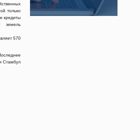
йственных
ной только
е кредиты
 земель
авляет 570
Последнее
ии Стамбул