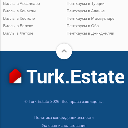
Виллы в Авсалларе
Пентхаусы в Турции
Виллы в Конаклы
Пентхаусы в Аланье
Виллы в Кестеле
Пентхаусы в Махмутларе
Виллы в Белеке
Пентхаусы в Оба
Виллы в Фетхие
Пентхаусы в Джикджилли
© Turk.Estate 2026. Все права защищены.
Политика конфиденциальности
Условия использования