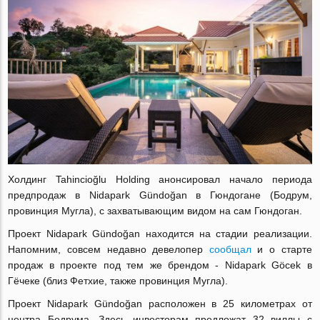
Холдинг Tahincioğlu Holding анонсировал начало периода
предпродаж в Nidapark Gündoğan в Гюндогане (Бодрум,
провинция Мугла), с захватывающим видом на сам Гюндоган.
Проект Nidapark Gündoğan находится на стадии реализации.
Напомним, совсем недавно девелопер
сообщал
и о старте
продаж в проекте под тем же брендом - Nidapark Göcek в
Гёчеке (близ Фетхие, также провинция Мугла).
Проект Nidapark Gündoğan расположен в 25 километрах от
центра Бодрума. Здесь инвесторам предложат 32 виллы с