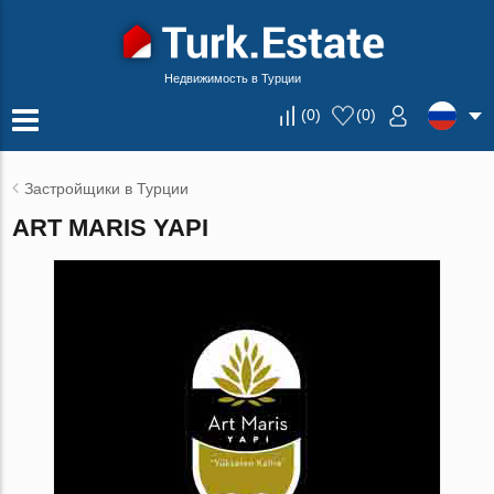
Недвижимость в Турции
(
0
)
(
0
)
Застройщики в Турции
ART MARIS YAPI