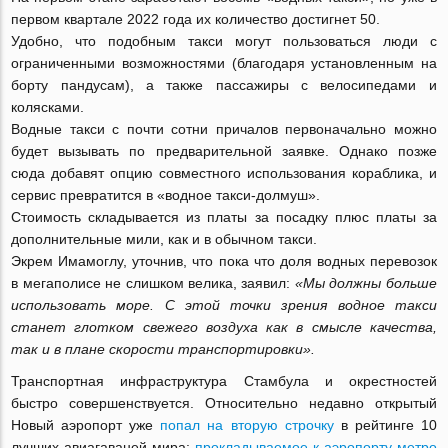
первом квартале 2022 года их количество достигнет 50.
Удобно, что подобным такси могут пользоваться люди с
ограниченными возможностями (благодаря установленным на
борту пандусам), а также пассажиры с велосипедами и
колясками.
Водные такси с почти сотни причалов первоначально можно
будет вызывать по предварительной заявке. Однако позже
сюда добавят опцию совместного использования кораблика, и
сервис превратится в «водное такси-долмуш».
Стоимость складывается из платы за посадку плюс платы за
дополнительные мили, как и в обычном такси.
Экрем Имамоглу, уточнив, что пока что доля водных перевозок
в мегаполисе не слишком велика, заявил:
«Мы должны больше
использовать море. С этой точки зрения водное такси
станет глотком свежего воздуха как в смысле качества,
так и в плане скорости транспортировки».
Транспортная инфраструктура Стамбула и окрестностей
быстро совершенствуется. Относительно недавно открытый
Новый аэропорт уже
попал на вторую строчку
в рейтинге 10
лучших авиагаваней мира;
прокладываемое к аэропорту метро