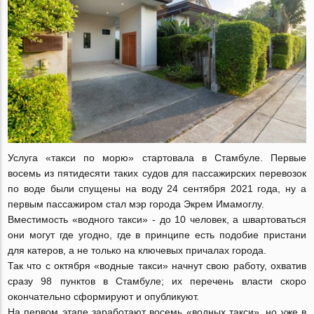
Услуга «такси по морю» стартовала в Стамбуле. Первые
восемь из пятидесяти таких судов для пассажирских перевозок
по воде были спущены на воду 24 сентября 2021 года, ну а
первым пассажиром стал мэр города Экрем Имамоглу.
Вместимость «водного такси» - до 10 человек, а швартоваться
они могут где угодно, где в принципе есть подобие пристани
для катеров, а не только на ключевых причалах города.
Так что с октября «водные такси» начнут свою работу, охватив
сразу 98 пунктов в Стамбуле; их перечень власти скоро
окончательно сформируют и опубликуют.
На первом этапе заработают восемь «водных такси», но уже в