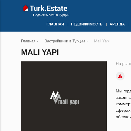
Недвижимость в Турции
ГЛАВНАЯ
НЕДВИЖИМОСТЬ
АРЕНДА
Главная
›
Застройщики в Турции
›
Mali Yapi
MALI YAPI
На рынк
Мы горд
законн
коммер
сферах 
обеспе