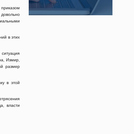
 приказом
 довольно
циальными
ний в этих
 ситуация
ра, Измир,
ий размер
му в этой
етрясения
а, власти