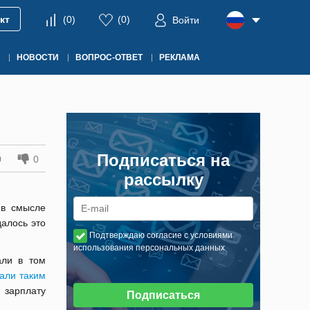
кт
(
0
)
(
0
)
Войти
НОВОСТИ
ВОПРОС-ОТВЕТ
РЕКЛАМА
Подписаться на
0
0
рассылку
 в смысле
алось это
Подтверждаю согласие с условиями
использования персональных данных
али в том
али таким
ю зарплату
Подписаться