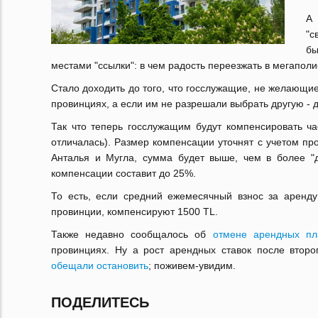
А 
"с
бы
местами "ссылки": в чем радость переезжать в мегаполис
Стало доходить до того, что госслужащие, не желающие
провинциях, а если им не разрешали выбрать другую - 
Так что теперь госслужащим будут компенсировать ча
отличалась). Размер компенсации уточнят с учетом пров
Анталья и Мугла, сумма будет выше, чем в более "д
компенсации составит до 25%.
То есть, если средний ежемесячный взнос за аренду
провинции, компенсируют 1500 TL.
Также недавно сообщалось об
отмене арендных пл
провинциях. Ну а рост арендных ставок после второ
обещали остановить
; поживем-увидим.
ПОДЕЛИТЕСЬ