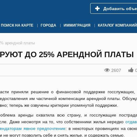
Добавить объе
ПОИСК НА КАРТЕ
ГОРОДА
ИММИГРАЦИЯ
КАТАЛОГ КОМПАНИЙ
5% арендной платы
УЮТ ДО 25% АРЕНДНОЙ ПЛАТЫ
2607
асти приняли решение о финансовой поддержке госслужащих,
едоставления им частичной компенсации арендной платы. Обсужд
вно; теперь же озвучены критерии упомянутой поддержки.
облема аренды охватила всю страну, и госслужащие пострад
сле. Даже несмотря на то, что собственники жилья нередко
отдав
ендаторам явное предпочтение
: в некоторых провинциях на сво
и не могут позволить себе и снять жилье, и содержать семью.