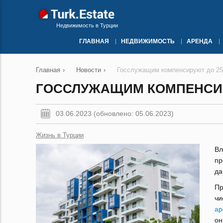
Недвижимость в Турции
ГЛАВНАЯ
НЕДВИЖИМОСТЬ
АРЕНДА
Главная
›
Новости
›
Госслужащим компенсируют до 2
ГОССЛУЖАЩИМ КОМПЕНСИР
03.06.2023 (обновлено: 05.06.2023)
Жизнь в Турции
Вл
пр
да
Пр
чи
ар
он