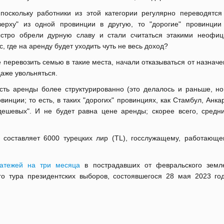
поскольку работники из этой категории регулярно переводятся
верху" из одной провинции в другую, то "дорогие" провинции
стро обрели дурную славу и стали считаться этакими неофи
, где на аренду будет уходить чуть не весь доход?
 перевозить семью в такие места, начали отказываться от назначе
даже увольняться.
сть аренды более структурированно (это делалось и раньше, но
инции; то есть, в таких "дорогих" провинциях, как Стамбул, Анка
ешевых". И не будет равна цене аренды; скорее всего, средн
 составляет 6000 турецких лир (TL), госслужащему, работающе
атежей на три месяца
в пострадавших от февральского земл
го тура президентских выборов, состоявшегося 28 мая 2023 год