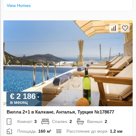
View Homes
€ 2 186
в месяц
Вилла 2+1 в Калкане, Анталья, Турция №178677
Комнат:
3
Спален:
2
Ванных:
2
Площадь:
160 м²
Расстояние до моря:
1.2 км