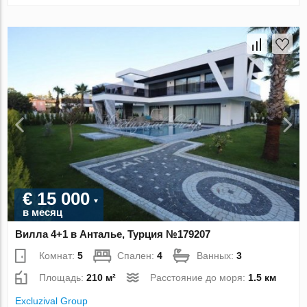
€ 15 000
в месяц
Вилла 4+1 в Анталье, Турция №179207
Комнат:
5
Спален:
4
Ванных:
3
Площадь:
210 м²
Расстояние до моря:
1.5 км
Excluzival Group