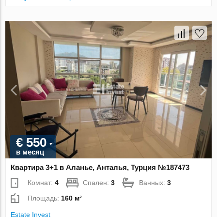
€ 550
в месяц
Квартира 3+1 в Аланье, Анталья, Турция №187473
Комнат:
4
Спален:
3
Ванных:
3
Площадь:
160 м²
Estate Invest