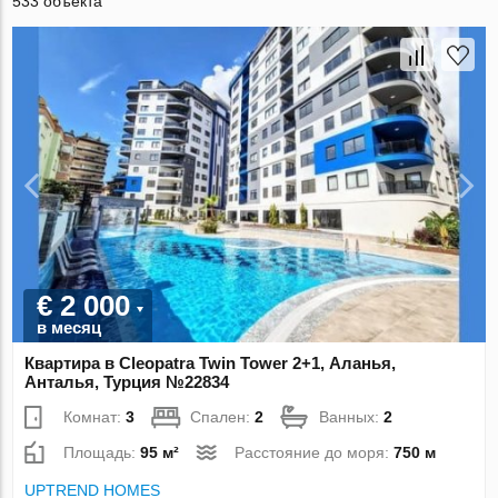
533 объекта
€ 2 000
в месяц
Квартира в Cleopatra Twin Tower 2+1, Аланья,
Анталья, Турция №22834
Комнат:
3
Спален:
2
Ванных:
2
Площадь:
95 м²
Расстояние до моря:
750 м
UPTREND HOMES