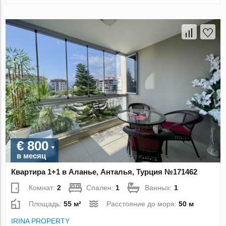
€ 800
в месяц
Квартира 1+1 в Аланье, Анталья, Турция №171462
Комнат:
2
Спален:
1
Ванных:
1
Площадь:
55 м²
Расстояние до моря:
50 м
IRINA PROPERTY