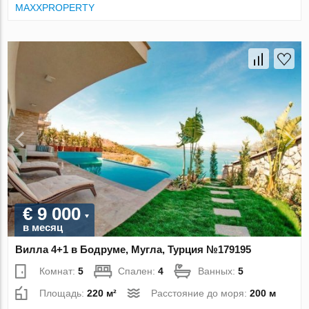
MAXXPROPERTY
€ 9 000
в месяц
Вилла 4+1 в Бодруме, Мугла, Турция №179195
Комнат:
5
Спален:
4
Ванных:
5
Площадь:
220 м²
Расстояние до моря:
200 м