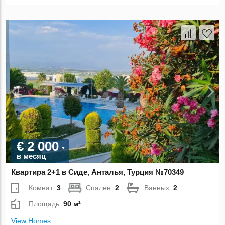
€ 2 000
в месяц
Квартира 2+1 в Сиде, Анталья, Турция №70349
Комнат:
3
Спален:
2
Ванных:
2
Площадь:
90 м²
View Homes