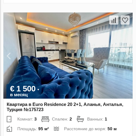
€ 1 500
в месяц
Квартира в Euro Residence 20 2+1, Аланья, Анталья,
Турция №175723
Комнат:
3
Спален:
2
Ванных:
1
Площадь:
95 м²
Расстояние до моря:
50 м