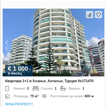
€ 1 000
в месяц
Квартира 1+1 в Аланье, Анталья, Турция №171470
Комнат:
2
Спален:
1
Ванных:
1
Площадь:
75 м²
Расстояние до моря:
600 м
IRINA PROPERTY