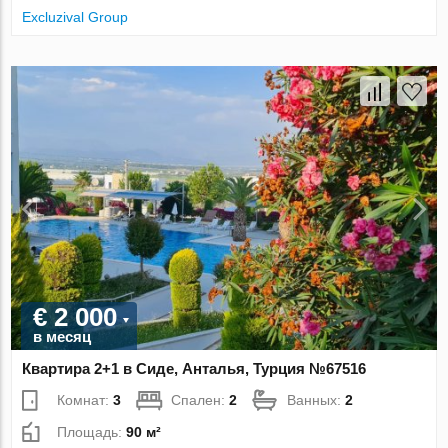
Excluzival Group
€ 2 000
в месяц
Квартира 2+1 в Сиде, Анталья, Турция №67516
Комнат:
3
Спален:
2
Ванных:
2
Площадь:
90 м²