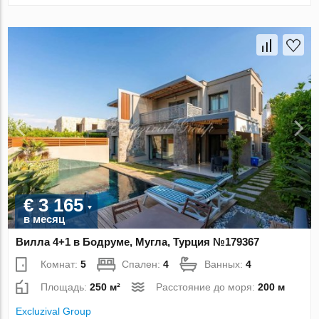
€ 3 165
в месяц
Вилла 4+1 в Бодруме, Мугла, Турция №179367
Комнат:
5
Спален:
4
Ванных:
4
Площадь:
250 м²
Расстояние до моря:
200 м
Excluzival Group