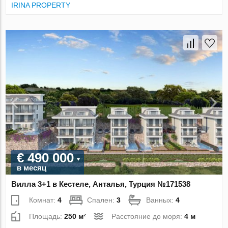
IRINA PROPERTY
€ 490 000
в месяц
Вилла 3+1 в Кестеле, Анталья, Турция №171538
Комнат:
4
Спален:
3
Ванных:
4
Площадь:
250 м²
Расстояние до моря:
4 м