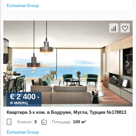
Excluzival Group
€ 2 400
в месяц
Квартира 3-х ком. в Бодруме, Мугла, Турция №178813
Комнат:
3
Площадь:
100 м²
Excluzival Group