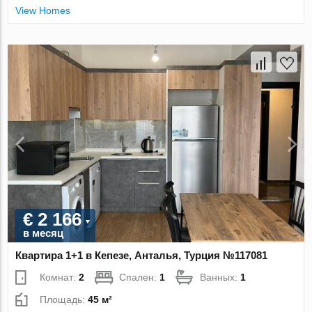
View Homes
€ 2 166
в месяц
Квартира 1+1 в Кепезе, Анталья, Турция №117081
Комнат:
2
Спален:
1
Ванных:
1
Площадь:
45 м²