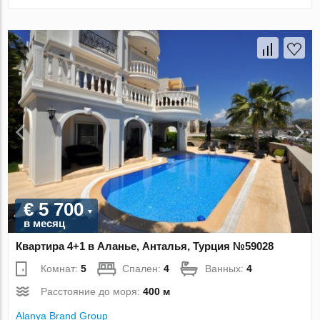
€ 5 700
в месяц
Квартира 4+1 в Аланье, Анталья, Турция №59028
Комнат:
5
Спален:
4
Ванных:
4
Расстояние до моря:
400 м
Alanya Brand Group