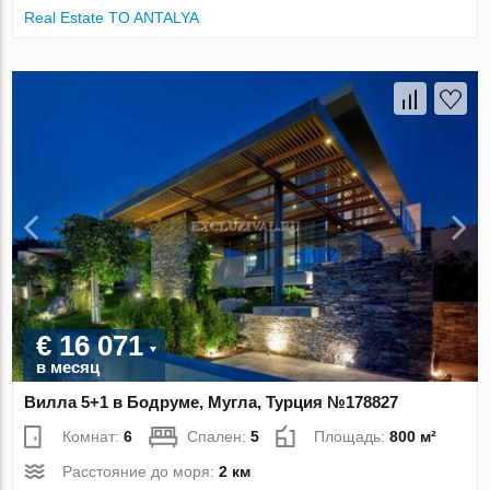
Real Estate TO ANTALYA
€ 16 071
в месяц
Вилла 5+1 в Бодруме, Мугла, Турция №178827
Комнат:
6
Спален:
5
Площадь:
800 м²
Расстояние до моря:
2 км