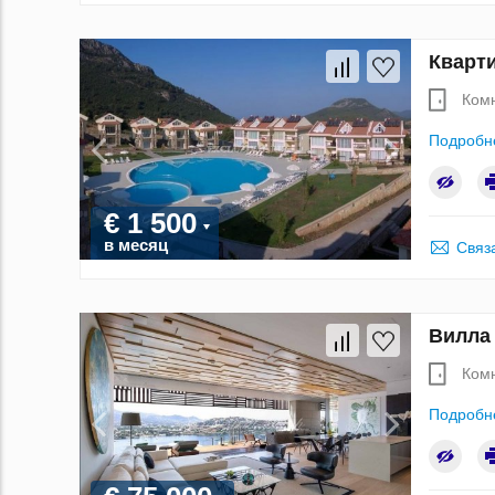
Кварти
Ком
Подробн
€ 1 500
в месяц
Связ
Вилла 
Ком
Подробн