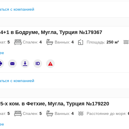
аться с компанией
4+1 в Бодруме, Мугла, Турция №179367
нат:
5
Спален:
4
Ванных:
4
Площадь:
250 м²
ее
аться с компанией
5-х ком. в Фетхие, Мугла, Турция №179220
нат:
5
Спален:
5
Ванных:
4
Расстояние до моря:
ее