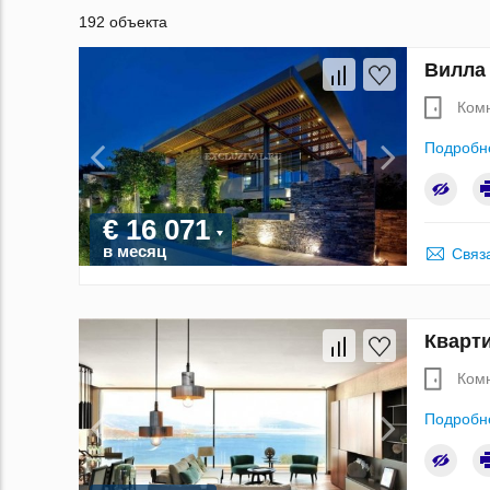
192 объекта
Вилла 
Ком
Подробн
€ 16 071
в месяц
Связ
Кварти
Ком
Подробн