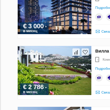
Подробн
€ 3 000
в месяц
Связ
Вилла 
Ком
Подробн
€ 2 786
в месяц
Связ