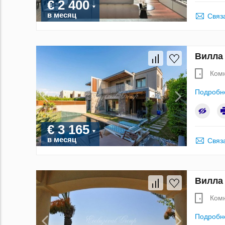
€ 2 400
в месяц
Связ
Вилла 
Ком
Подробн
€ 3 165
в месяц
Связ
Вилла 
Ком
Подробн