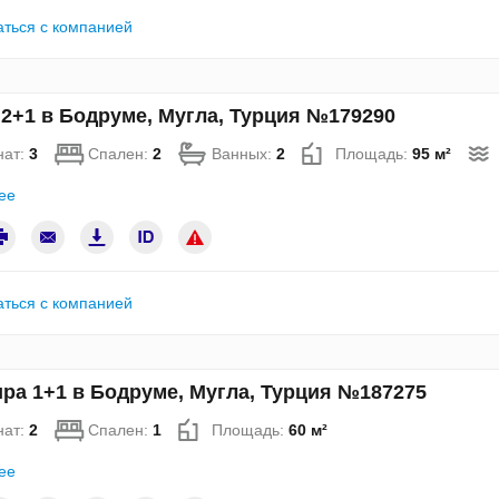
аться с компанией
2+1 в Бодруме, Мугла, Турция №179290
нат:
3
Спален:
2
Ванных:
2
Площадь:
95 м²
ее
аться с компанией
ра 1+1 в Бодруме, Мугла, Турция №187275
нат:
2
Спален:
1
Площадь:
60 м²
ее