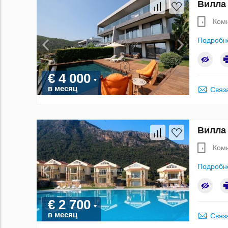
Вилла 
Ком
Подробн
€ 4 000
в месяц
Связ
Вилла 
Ком
Подробн
€ 2 700
в месяц
Связ