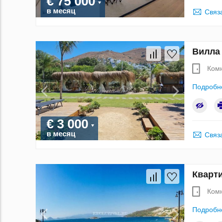
€ 75 000
в месяц
Связ
Вилла 
Ком
Подробн
€ 3 000
в месяц
Связ
Кварти
Ком
Подробн