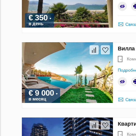
€ 350
в день
Связ
Вилла 
Ком
Подробн
€ 9 000
в месяц
Связ
Кварти
Ком