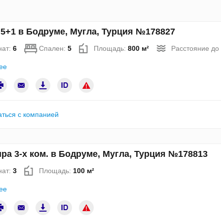
5+1 в Бодруме, Мугла, Турция №178827
нат:
6
Спален:
5
Площадь:
800 м²
Расстояние до
ее
аться с компанией
ра 3-х ком. в Бодруме, Мугла, Турция №178813
нат:
3
Площадь:
100 м²
ее