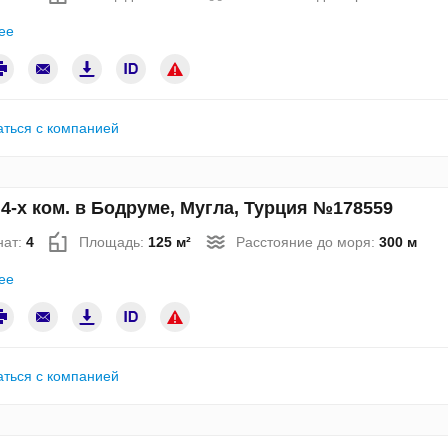
ее
аться с компанией
4-х ком. в Бодруме, Мугла, Турция №178559
нат:
4
Площадь:
125 м²
Расстояние до моря:
300 м
ее
аться с компанией