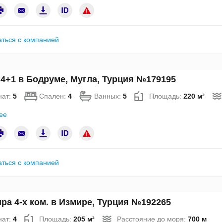
аться с компанией
4+1 в Бодруме, Мугла, Турция №179195
нат:
5
Спален:
4
Ванных:
5
Площадь:
220 м²
ее
аться с компанией
ра 4-х ком. в Измире, Турция №192265
нат:
4
Площадь:
205 м²
Расстояние до моря:
700 м