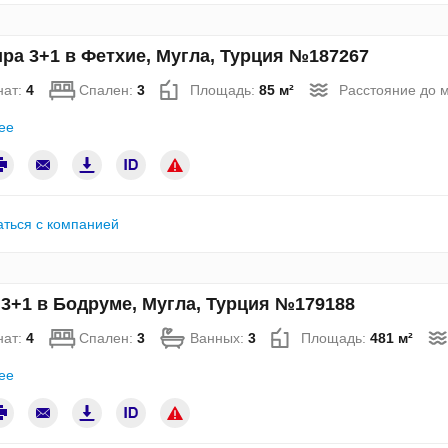
ра 3+1 в Фетхие, Мугла, Турция №187267
нат:
4
Спален:
3
Площадь:
85 м²
Расстояние до 
ее
аться с компанией
3+1 в Бодруме, Мугла, Турция №179188
нат:
4
Спален:
3
Ванных:
3
Площадь:
481 м²
ее