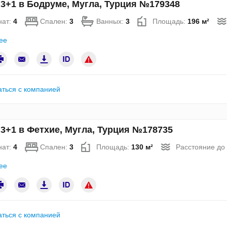
3+1 в Бодруме, Мугла, Турция №179348
нат:
4
Спален:
3
Ванных:
3
Площадь:
196 м²
ее
аться с компанией
3+1 в Фетхие, Мугла, Турция №178735
нат:
4
Спален:
3
Площадь:
130 м²
Расстояние до
ее
аться с компанией