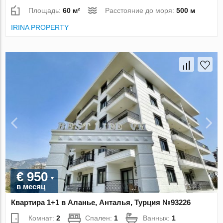
Площадь:
60 м²
Расстояние до моря:
500 м
IRINA PROPERTY
€ 950
в месяц
Квартира 1+1 в Аланье, Анталья, Турция №93226
Комнат:
2
Спален:
1
Ванных:
1