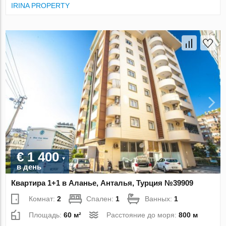
IRINA PROPERTY
€ 1 400
в день
Квартира 1+1 в Аланье, Анталья, Турция №39909
Комнат:
2
Спален:
1
Ванных:
1
Площадь:
60 м²
Расстояние до моря:
800 м