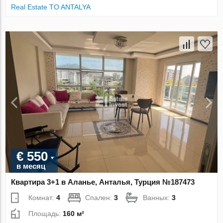
Real Estate TO ANTALYA
€ 550
в месяц
Квартира 3+1 в Аланье, Анталья, Турция №187473
Комнат:
4
Спален:
3
Ванных:
3
Площадь:
160 м²