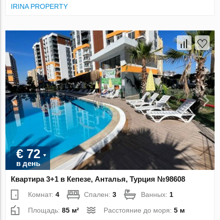
IRINA PROPERTY
€ 72
в день
Квартира 3+1 в Кепезе, Анталья, Турция №98608
Комнат:
4
Спален:
3
Ванных:
1
Площадь:
85 м²
Расстояние до моря:
5 м