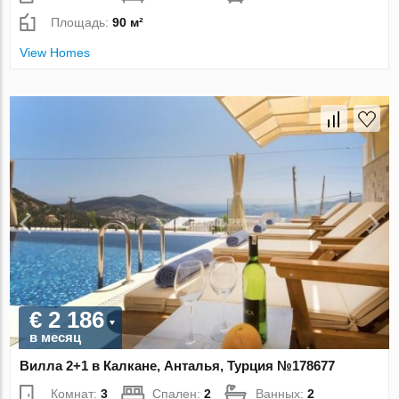
Площадь:
90 м²
View Homes
€ 2 186
в месяц
Вилла 2+1 в Калкане, Анталья, Турция №178677
Комнат:
3
Спален:
2
Ванных:
2