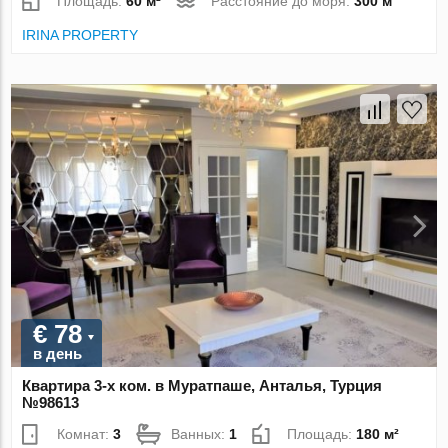
Площадь:
60 м²
Расстояние до моря:
300 м
IRINA PROPERTY
€ 78
в день
Квартира 3-х ком. в Муратпаше, Анталья, Турция
№98613
Комнат:
3
Ванных:
1
Площадь:
180 м²