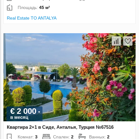
Площадь:
45 м²
Real Estate TO ANTALYA
€ 2 000
в месяц
Квартира 2+1 в Сиде, Анталья, Турция №67516
Комнат:
3
Спален:
2
Ванных:
2