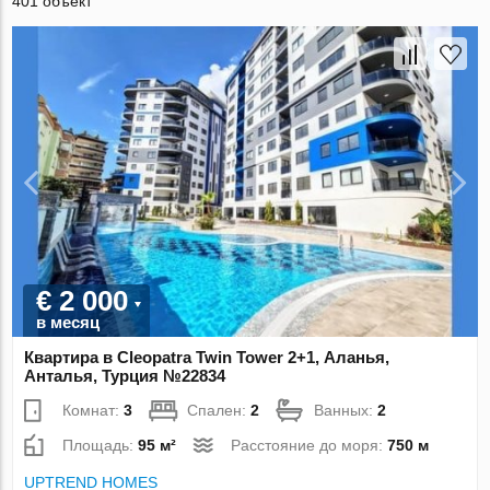
401 объект
€ 2 000
в месяц
Квартира в Cleopatra Twin Tower 2+1, Аланья,
Анталья, Турция №22834
Комнат:
3
Спален:
2
Ванных:
2
Площадь:
95 м²
Расстояние до моря:
750 м
UPTREND HOMES