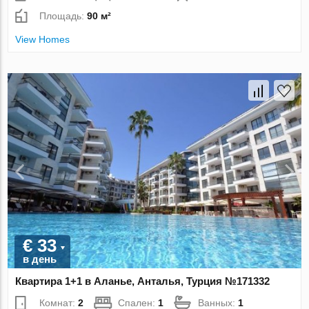
Площадь:
90 м²
View Homes
€ 33
в день
Квартира 1+1 в Аланье, Анталья, Турция №171332
Комнат:
2
Спален:
1
Ванных:
1