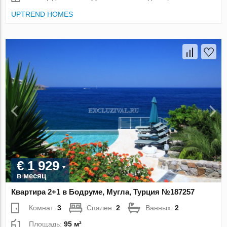
UPTREND HOMES
€ 1 929
в месяц
Квартира 2+1 в Бодруме, Мугла, Турция №187257
Комнат:
3
Спален:
2
Ванных:
2
Площадь:
95 м²