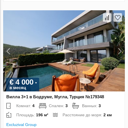
€ 4 000
в месяц
Вилла 3+1 в Бодруме, Мугла, Турция №179348
Комнат:
4
Спален:
3
Ванных:
3
Площадь:
196 м²
Расстояние до моря:
2 км
Excluzival Group