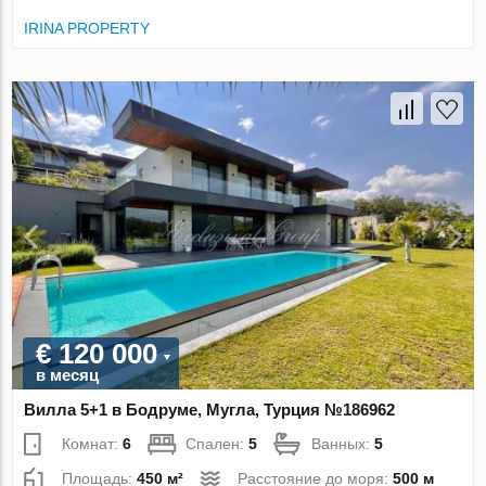
IRINA PROPERTY
€ 120 000
в месяц
Вилла 5+1 в Бодруме, Мугла, Турция №186962
Комнат:
6
Спален:
5
Ванных:
5
Площадь:
450 м²
Расстояние до моря:
500 м