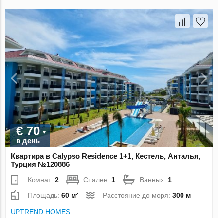
€ 70
в день
Квартира в Calypso Residence 1+1, Кестель, Анталья,
Турция №120886
Комнат:
2
Спален:
1
Ванных:
1
Площадь:
60 м²
Расстояние до моря:
300 м
UPTREND HOMES