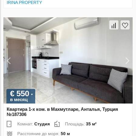
IRINA PROPERTY
€ 550
в месяц
Квартира 1-х ком. в Махмутларе, Анталья, Турция
№187306
Комнат:
Студия
Площадь:
35 м²
Расстояние до моря:
50 м