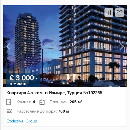
€ 3 000
в месяц
Квартира 4-х ком. в Измире, Турция №192265
Комнат:
4
Площадь:
205 м²
Расстояние до моря:
700 м
Excluzival Group