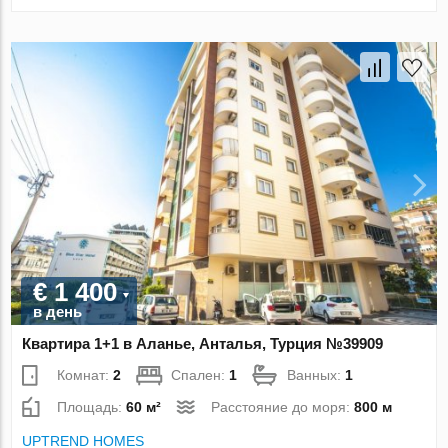
€ 1 400
в день
Квартира 1+1 в Аланье, Анталья, Турция №39909
Комнат:
2
Спален:
1
Ванных:
1
Площадь:
60 м²
Расстояние до моря:
800 м
UPTREND HOMES