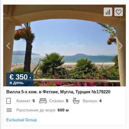
€ 350
в день
Вилла 5-х ком. в Фетхие, Мугла, Турция №179220
Комнат:
5
Спален:
5
Ванных:
4
Расстояние до моря:
600 м
Excluzival Group