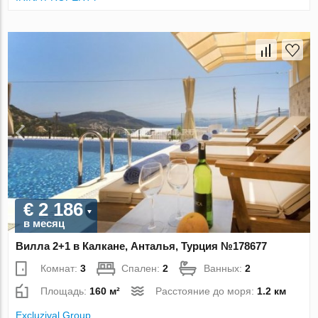
€ 2 186
в месяц
Вилла 2+1 в Калкане, Анталья, Турция №178677
Комнат:
3
Спален:
2
Ванных:
2
Площадь:
160 м²
Расстояние до моря:
1.2 км
Excluzival Group