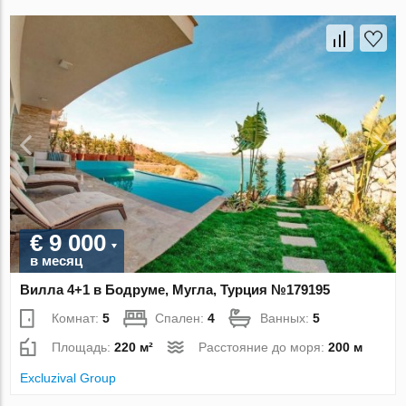
€ 9 000
в месяц
Вилла 4+1 в Бодруме, Мугла, Турция №179195
Комнат:
5
Спален:
4
Ванных:
5
Площадь:
220 м²
Расстояние до моря:
200 м
Excluzival Group