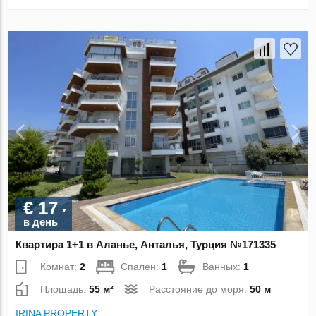
€ 17
в день
Квартира 1+1 в Аланье, Анталья, Турция №171335
Комнат:
2
Спален:
1
Ванных:
1
Площадь:
55 м²
Расстояние до моря:
50 м
IRINA PROPERTY