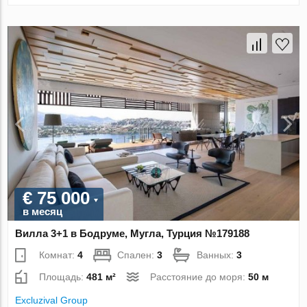
€ 75 000
в месяц
Вилла 3+1 в Бодруме, Мугла, Турция №179188
Комнат:
4
Спален:
3
Ванных:
3
Площадь:
481 м²
Расстояние до моря:
50 м
Excluzival Group