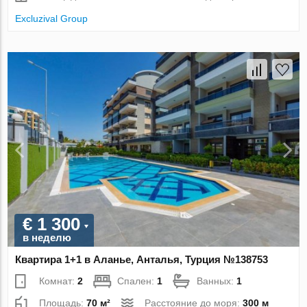
Excluzival Group
€ 1 300
в неделю
Квартира 1+1 в Аланье, Анталья, Турция №138753
Комнат:
2
Спален:
1
Ванных:
1
Площадь:
70 м²
Расстояние до моря:
300 м