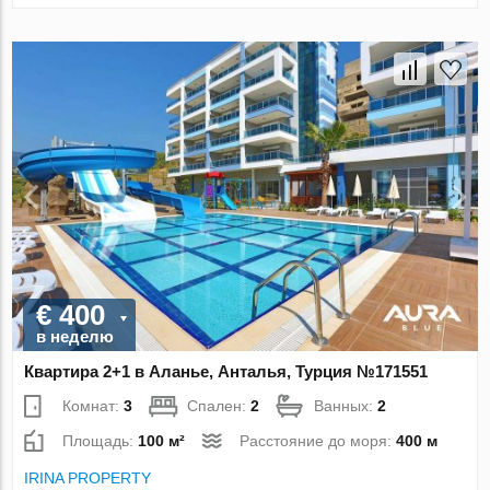
€ 400
в неделю
Квартира 2+1 в Аланье, Анталья, Турция №171551
Комнат:
3
Спален:
2
Ванных:
2
Площадь:
100 м²
Расстояние до моря:
400 м
IRINA PROPERTY