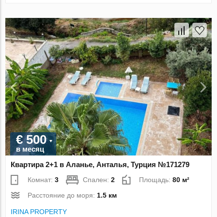
€ 500
в месяц
Квартира 2+1 в Аланье, Анталья, Турция №171279
Комнат:
3
Спален:
2
Площадь:
80 м²
Расстояние до моря:
1.5 км
IRINA PROPERTY