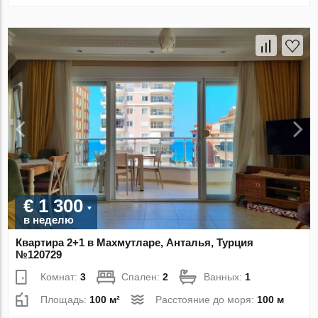
€ 1 300
в неделю
Квартира 2+1 в Махмутларе, Анталья, Турция
№120729
Комнат:
3
Спален:
2
Ванных:
1
Площадь:
100 м²
Расстояние до моря:
100 м