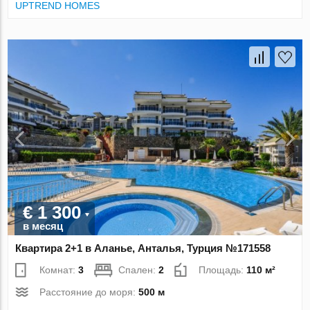
UPTREND HOMES
€ 1 300
в месяц
Квартира 2+1 в Аланье, Анталья, Турция №171558
Комнат:
3
Спален:
2
Площадь:
110 м²
Расстояние до моря:
500 м