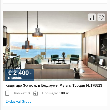
€ 2 400
в месяц
Квартира 3-х ком. в Бодруме, Мугла, Турция №178813
Комнат:
3
Площадь:
100 м²
Excluzival Group