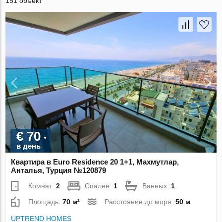
151 объект
€ 70
в день
Квартира в Euro Residence 20 1+1, Махмутлар,
Анталья, Турция №120879
Комнат:
2
Спален:
1
Ванных:
1
Площадь:
70 м²
Расстояние до моря:
50 м
UPTREND HOMES