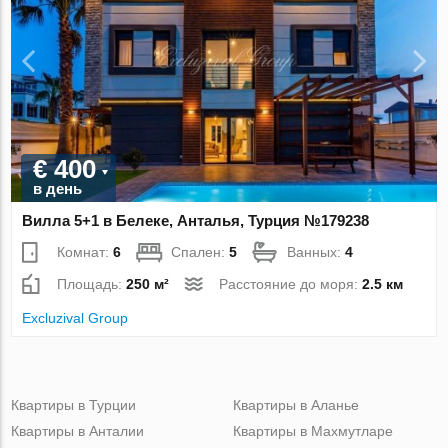
€ 400
в день
Вилла 5+1 в Белеке, Анталья, Турция №179238
Комнат:
6
Спален:
5
Ванных:
4
Площадь:
250 м²
Расстояние до моря:
2.5 км
Excluzival Group
Квартиры в Турции
Квартиры в Аланье
Квартиры в Анталии
Квартиры в Махмутларе