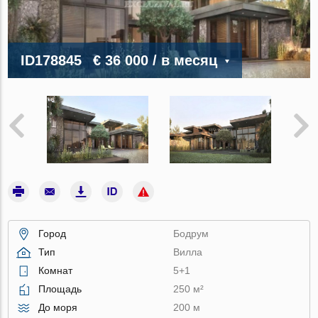
ID178845
€ 36 000
/ в месяц
Город
Бодрум
Тип
Вилла
Комнат
5+1
Площадь
250 м²
До моря
200 м