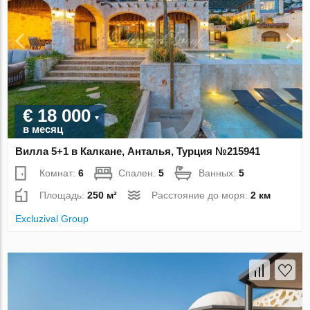
€ 18 000
в месяц
Вилла 5+1 в Калкане, Анталья, Турция №215941
Комнат:
6
Спален:
5
Ванных:
5
Площадь:
250 м²
Расстояние до моря:
2 км
Excluzival Group