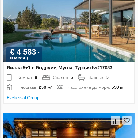
€ 4 583
в месяц
Вилла 5+1 в Бодруме, Мугла, Турция №217083
Комнат:
6
Спален:
5
Ванных:
5
Площадь:
250 м²
Расстояние до моря:
550 м
Excluzival Group