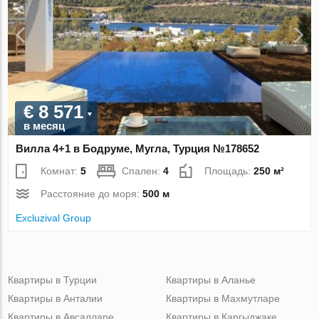
€ 8 571
в месяц
Вилла 4+1 в Бодруме, Мугла, Турция №178652
Комнат:
5
Спален:
4
Площадь:
250 м²
Расстояние до моря:
500 м
Excluzival Group
Квартиры в Турции
Квартиры в Аланье
Квартиры в Анталии
Квартиры в Махмутларе
Квартиры в Авсалларе
Квартиры в Каргыджаке