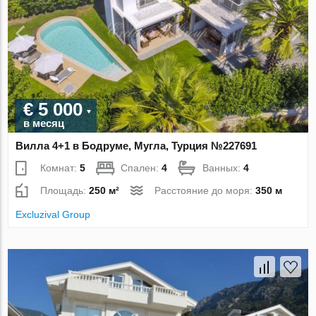
€ 5 000
в месяц
Вилла 4+1 в Бодруме, Мугла, Турция №227691
Комнат:
5
Спален:
4
Ванных:
4
Площадь:
250 м²
Расстояние до моря:
350 м
Excluzival Group