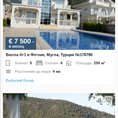
€ 7 500
в месяц
Вилла 4+1 в Фетхие, Мугла, Турция №178790
Комнат:
5
Спален:
4
Площадь:
250 м²
Расстояние до моря:
4 км
Excluzival Group