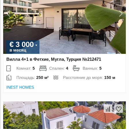
€ 3 000
в месяц
Вилла 4+1 в Фетхие, Мугла, Турция №212471
Комнат:
5
Спален:
4
Ванных:
5
Площадь:
250 м²
Расстояние до моря:
150 м
INEST HOMES