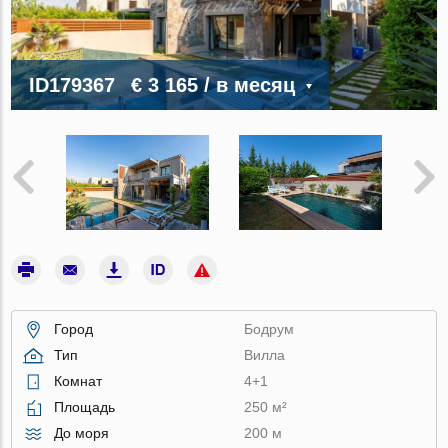
ID179367
€ 3 165
/ в месяц
Город
Бодрум
Тип
Вилла
Комнат
4+1
Площадь
250 м²
До моря
200 м