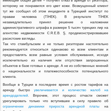
имеющий общих детей – получил отказ в аренде от риэлтора,
которому не понравился его цвет кожи. Возмущенный клиент
тут же сообщил об этом инциденте в Турецкий институт по
правам человека (TİHEK). В результате TİHEK
незамедлительно принял решение о наложении
административного штрафа в размере 5 тысяч турецких лир на
агентство недвижимости C.R.E.B. Ş, продемонстрировавшее
расистские взгляды.
Так что стамбульским и не только риэлторам настоятельно
рекомендуется относиться одинаково ко всем клиентам и
предоставлять всем равные условия обслуживания, исходя
исключительно из наличия или отсутствия запрошенных
объектов в базе готовых к аренде. А не из собственных мнений
о национальности и платежеспособности потенциального
клиента.
Вообще в Турции в последнее время с ростом тарифов на
аренду быстро
увеличивается и количество жалоб на
арендодателей
. Впрочем, этот процесс отчасти сможет
урегулировать только что вступившее в силу правило об
ограничении динамики прироста арендной платы
на