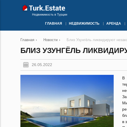
Недвижимость в Турции
ГЛАВНАЯ
НЕДВИЖИМОСТЬ
АРЕНДА
Главная
›
Новости
›
Близ Узунгёль ликвидируют незак
БЛИЗ УЗУНГЁЛЬ ЛИКВИДИ
26.05.2022
В 
те
не
За
Ми
ре
бл
в 