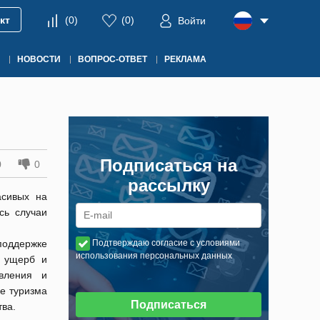
кт
(
0
)
(
0
)
Войти
НОВОСТИ
ВОПРОС-ОТВЕТ
РЕКЛАМА
Подписаться на
0
0
рассылку
асивых на
сь случаи
поддержке
Подтверждаю согласие с условиями
использования персональных данных
т ущерб и
овления и
ие туризма
Подписаться
тва.