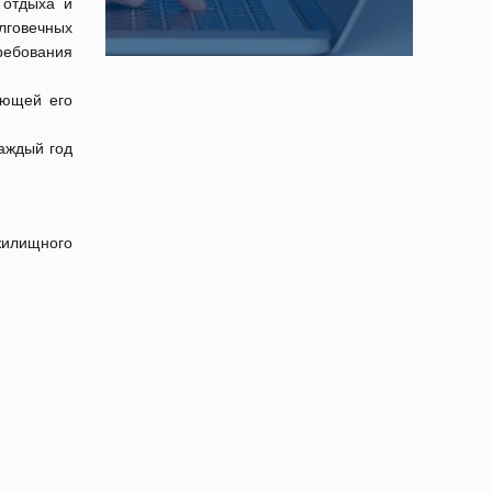
 отдыха и
лговечных
ебования
ающей его
Каждый год
жилищного