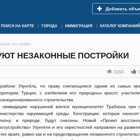
Добавить объе
ПОИСК НА КАРТЕ
ГОРОДА
ИММИГРАЦИЯ
КАТАЛОГ КОМПАНИЙ
онные постройки
РУЮТ НЕЗАКОННЫЕ ПОСТРОЙКИ
3150
районе Узунгёль, по праву считающемся одним из самых кр
рритории Турции, с изобилием его природных красот, участили
санкционированного строительства.
 ликвидацию нарушений взялся муниципалитет Трабзона при 
нистерства окружающей среды. Конструкции, которые нанося
гиону, и природе, будут снесены. Новый «Проект восстан
агоустройства» Узунгёля и его окрестностей направлен на развит
этих краях, равно как и на предотвращение незаконного строительс