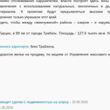
мимо отслеживания нарушителей, власти построят здесь зоны
звлечения с использованием натуральных, экологичных и до
атериалов. К проектам будут предъявляться высокие тр
троения только украшали этот край.
ледить, чтобы между «жемчужиной» района – озером – и окруж
Турции, в 99 км от города Трабзон. Площадь - 127,6 тысяч кв.м. 
менного аэропорта
близ Трабзона.
дорогое жилье на продажу, по акциям от Управления массового 
реводит сделки с недвижимостью на эскроу
-
18.06.2026
1.05.2025