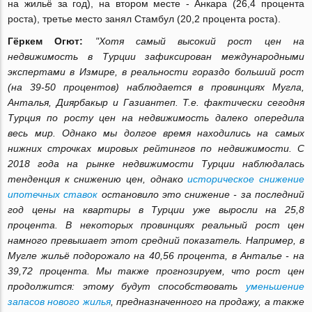
на жильё за год), на втором месте - Анкара (26,4 процента
роста), третье место занял Стамбул (20,2 процента роста).
Гёркем Огют:
"Хотя самый высокий рост цен на
недвижимость в Турции зафиксирован международными
экспертами в Измире, в реальности гораздо больший рост
(на 39-50 процентов) наблюдается в провинциях Мугла,
Анталья, Диярбакыр и Газиантеп. Т.е. фактически сегодня
Турция по росту цен на недвижимость далеко опередила
весь мир. Однако мы долгое время находились на самых
нижних строчках мировых рейтингов по недвижимости. С
2018 года на рынке недвижимости Турции наблюдалась
тенденция к снижению цен, однако
историческое снижение
ипотечных ставок
остановило это снижение - за последний
год цены на квартиры в Турции уже выросли на 25,8
процента. В некоторых провинциях реальный рост цен
намного превышает этот средний показатель. Например, в
Мугле жильё подорожало на 40,56 процента, в Анталье - на
39,72 процента. Мы также прогнозируем, что рост цен
продолжится: этому будут способствовать
уменьшение
запасов нового жилья
, предназначенного на продажу, а также