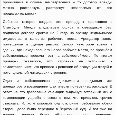
проживания в случае землетрясения – то договор аренды
можно расторгнуть расторгнут независимо от его
продолжительности.
Событие, которое создало этот прецедент, произошло в
Стамбуле. Между владельцем офиса и съемщиком был
подписан договор сроком на 2 года на аренду недвижимого
имущества в качестве рабочего места. Арендатор занял
помещение и сделал ремонт. Спустя некоторое время в
здании, где находилось его новое рабочее место, по просьбам
собственников провели тест на сейсмостойкость. По итогам
проверки оказалось, что строение не устойчиво к
землетрясениям; что привело к решении об эвакуации людей и
потенциальной ликвидации строения.
Один из собственников недвижимости предъявил иск
арендатору о возмещении фактически понесенных расходов. В
ответ на это требование съемщик выдвинул встречный иск о
компенсации ущерба в связи с тем, что пришлось срочно
съезжать. И, хотя мировой суд отклонил требования обеих
сторон, дело было передано в Верховный суд. И вот уже на
данном уровне было объявлено новое решение,