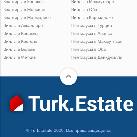
Квартиры в Конаклы
Виллы в Махмутларе
Квартиры в Мерсине
Виллы в Оба
Квартиры в Мармарисе
Виллы в Каргыджаке
Виллы в Авсалларе
Пентхаусы в Турции
Виллы в Конаклы
Пентхаусы в Аланье
Виллы в Кестеле
Пентхаусы в Махмутларе
Виллы в Белеке
Пентхаусы в Оба
Виллы в Фетхие
Пентхаусы в Джикджилли
© Turk.Estate 2026. Все права защищены.