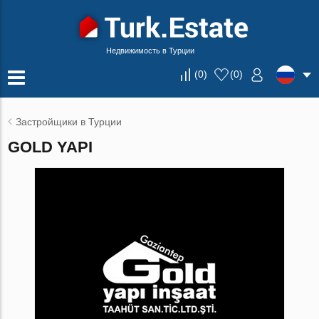
Недвижимость в Турции
(
0
)
(
0
)
Застройщики в Турции
GOLD YAPI