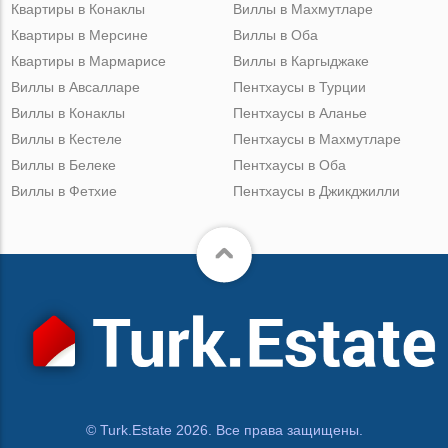
Квартиры в Конаклы
Виллы в Махмутларе
Квартиры в Мерсине
Виллы в Оба
Квартиры в Мармарисе
Виллы в Каргыджаке
Виллы в Авсалларе
Пентхаусы в Турции
Виллы в Конаклы
Пентхаусы в Аланье
Виллы в Кестеле
Пентхаусы в Махмутларе
Виллы в Белеке
Пентхаусы в Оба
Виллы в Фетхие
Пентхаусы в Джикджилли
© Turk.Estate 2026. Все права защищены.