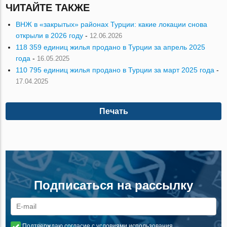
ЧИТАЙТЕ ТАКЖЕ
ВНЖ в «закрытых» районах Турции: какие локации снова
открыли в 2026 году
-
12.06.2026
118 359 единиц жилья продано в Турции за апрель 2025
года
-
16.05.2025
110 795 единиц жилья продано в Турции за март 2025 года
-
17.04.2025
Печать
Подписаться на рассылку
Подтверждаю согласие с условиями использования