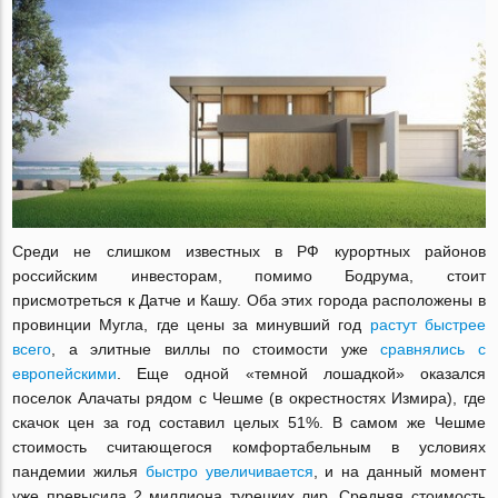
Среди не слишком известных в РФ курортных районов
российским инвесторам, помимо Бодрума, стоит
присмотреться к Датче и Кашу. Оба этих города расположены в
провинции Мугла, где цены за минувший год
растут быстрее
всего
, а элитные виллы по стоимости уже
сравнялись с
европейскими
. Еще одной «темной лошадкой» оказался
поселок Алачаты рядом с Чешме (в окрестностях Измира), где
скачок цен за год составил целых 51%. В самом же Чешме
стоимость считающегося комфортабельным в условиях
пандемии жилья
быстро увеличивается
, и на данный момент
уже превысила 2 миллиона турецких лир. Средняя стоимость