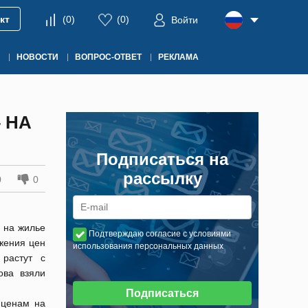
кт
(
0
)
(
0
)
Войти
НОВОСТИ
ВОПРОС-ОТВЕТ
РЕКЛАМА
 НА
Подписаться на
рассылку
0
0
 на жилье
Подтверждаю согласие с условиями
жения цен
использования персональных данных
 растут с
ова взяли
Подписаться
 ценам на