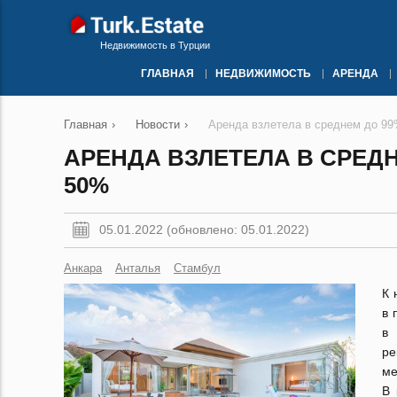
Недвижимость в Турции
ГЛАВНАЯ
НЕДВИЖИМОСТЬ
АРЕНДА
Главная
›
Новости
›
Аренда взлетела в среднем до 99
АРЕНДА ВЗЛЕТЕЛА В СРЕДН
50%
05.01.2022 (обновлено: 05.01.2022)
Анкара
Анталья
Стамбул
К 
в 
в 
ре
ме
В 