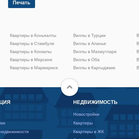
Печать
Квартиры в Коньяалты
Виллы в Турции
В
Квартиры в Стамбуле
Виллы в Аланье
В
Квартиры в Конаклы
Виллы в Махмутларе
В
Квартиры в Мерсине
Виллы в Оба
В
Квартиры в Мармарисе
Виллы в Каргыджаке
В
ЦИЯ
НЕДВИЖИМОСТЬ
Новостройки
ики
Квартиры
 недвижимости
Квартиры в ЖК