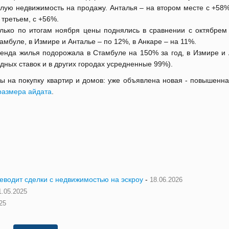
лую недвижимость на продажу. Анталья – на втором месте с +58%
 третьем, с +56%.
лько по итогам ноября цены поднялись в сравнении с октябрем
амбуле, в Измире и Анталье – по 12%, в Анкаре – на 11%.
енда жилья подорожала в Стамбуле на 150% за год, в Измире и 
ндных ставок и в других городах усредненные 99%).
ены на покупку квартир и домов: уже объявлена новая - повышенн
размера айдата
.
реводит сделки с недвижимостью на эскроу
-
18.06.2026
1.05.2025
25