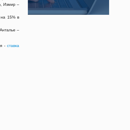
, Измир –
 на 15% в
Анталье –
ая -
ставка