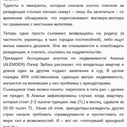
Туристы и эмигранты, которые сначала охотно платили за
резиденции столько сколько скажут – лишь бы заселиться – со
временем обнаружили, что переплачивают вчетверо-впятеро
по сравнению с местными жителями.
Теперь одни просто съезжают, возвращаясь на родину (в
частности, украинцы, в чьих городах поспокойней), либо ищут
жилье намного дешевле. Или же отказываются и освобождать
резиденции, и платить, ссылаясь на надувательство.
Президент Ассоциации агентов по недвижимости Аланьи
(ALEMDER) Озгюр Эрбаш рассказал, что владельцы квартир и
домов один за другим подают заявления в суд. В целом
порядка 40% собственников, сдающих жилую недвижимость,
жалуются на возникшие у них проблемы с арендаторами.
Съемщиков тоже можно понять: переплата в пять раз – далеко
не предел. В Аланье зафиксированы случаи, когда квартиру,
которая стоит 2-3 тысячи турецких лир (TL) в месяц, сдавали за
20-30 тысяч TL. Узнав об этом, арендаторы-резиденты других
стран начали требовать справедливости и протестовать по
мере сил и возможностей. И – вот он: «лопнувший арендный
пузырь».