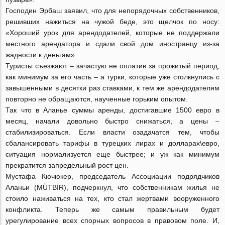
Господин Эрбаш заявил, что для непорядочных собственников,
решивших нажиться на чужой беде, это щелчок по носу:
«Хороший урок для арендодателей, которые не поддержали
местного арендатора и сдали свой дом иностранцу из-за
жадности к деньгам».
Туристы съезжают – зачастую не оплатив за прожитый период,
как минимум за его часть – а турки, которые уже столкнулись с
завышенными в десятки раз ставками, к тем же арендодателям
повторно не обращаются, наученные горьким опытом.
Так что в Аланье суммы аренды, достигавшие 1500 евро в
месяц, начали довольно быстро снижаться, а цены –
стабилизироваться. Если власти озадачатся тем, чтобы
сбалансировать тарифы в турецких лирах и долларах\евро,
ситуация нормализуется еще быстрее; и уж как минимум
прекратится запредельный рост цен.
Мустафа Кючюкер, председатель Ассоциации подрядчиков
Аланьи (MÜTBİR), подчеркнул, что собственникам жилья не
стоило наживаться на тех, кто стал жертвами вооруженного
конфликта. Теперь же самым правильным будет
урегулирование всех спорных вопросов в правовом поле. И,