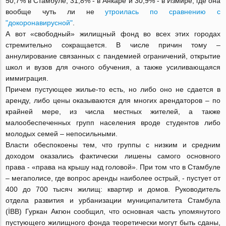
50,7% в Стамбуле, 31,8% - в Анкаре и 30,9% - в Измире, где она
вообще чуть ли не
утроилась по сравнению с
"докоронавирусной"
.
А вот «свободный» жилищный фонд во всех этих городах
стремительно сокращается. В числе причин тому –
аннулирование связанных с пандемией ограничений, открытие
школ и вузов для очного обучения, а также усиливающаяся
иммиграция.
Причем пустующее жилье-то есть, но либо оно не сдается в
аренду, либо цены оказываются для многих арендаторов – по
крайней мере, из числа местных жителей, а также
малообеспеченных групп населения вроде студентов либо
молодых семей – непосильными.
Власти обеспокоены тем, что группы с низким и средним
доходом оказались фактически лишены самого основного
права - «права на крышу над головой». При том что в Стамбуле
– мегаполисе, где вопрос аренды наиболее острый, - пустует от
400 до 700 тысяч жилищ: квартир и домов. Руководитель
отдела развития и урбанизации муниципалитета Стамбула
(İBB) Гуркан Акгюн сообщил, что основная часть упомянутого
пустующего жилищного фонда теоретически могут быть сданы,