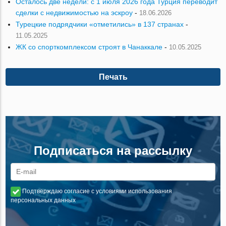
Осталось две недели: с 1 июля 2026 года Турция переводит
сделки с недвижимостью на эскроу
-
18.06.2026
Турецкие подрядчики «отметились» в 137 странах
-
11.05.2025
ЖК со спорткомплексом строят в Чанаккале
-
10.05.2025
Печать
Подписаться на рассылку
Подтверждаю согласие с условиями использования
персональных данных