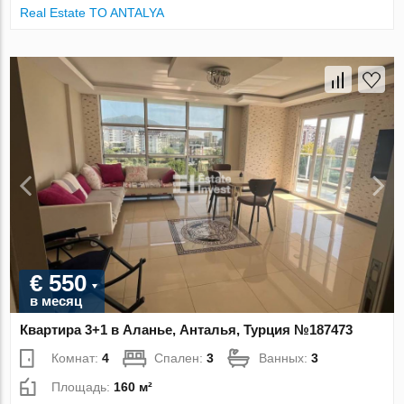
Real Estate TO ANTALYA
€ 550
в месяц
Квартира 3+1 в Аланье, Анталья, Турция №187473
Комнат:
4
Спален:
3
Ванных:
3
Площадь:
160 м²