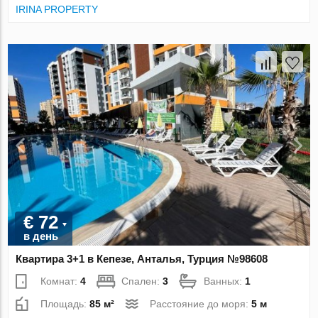
IRINA PROPERTY
€ 72
в день
Квартира 3+1 в Кепезе, Анталья, Турция №98608
Комнат:
4
Спален:
3
Ванных:
1
Площадь:
85 м²
Расстояние до моря:
5 м