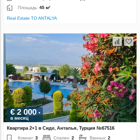
Площадь:
45 м²
Real Estate TO ANTALYA
€ 2 000
в месяц
Квартира 2+1 в Сиде, Анталья, Турция №67516
Комнат:
3
Спален:
2
Ванных:
2