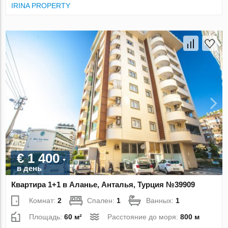
IRINA PROPERTY
€ 1 400
в день
Квартира 1+1 в Аланье, Анталья, Турция №39909
Комнат:
2
Спален:
1
Ванных:
1
Площадь:
60 м²
Расстояние до моря:
800 м