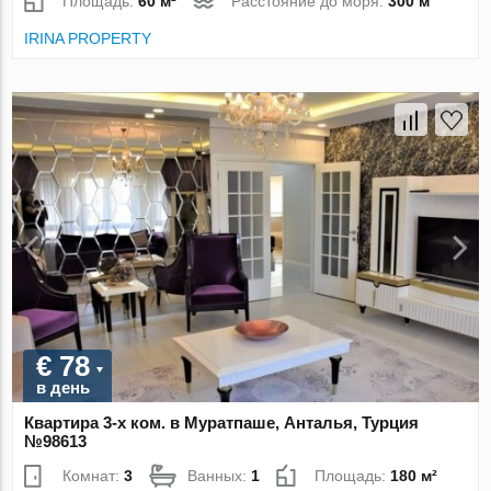
Площадь:
60 м²
Расстояние до моря:
300 м
IRINA PROPERTY
€ 78
в день
Квартира 3-х ком. в Муратпаше, Анталья, Турция
№98613
Комнат:
3
Ванных:
1
Площадь:
180 м²