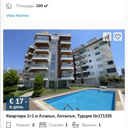
Площадь:
100 м²
View Homes
€ 17
в день
Квартира 1+1 в Аланье, Анталья, Турция №171335
Комнат:
2
Спален:
1
Ванных:
1