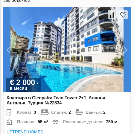
365 объектов
€ 2 000
в месяц
Квартира в Cleopatra Twin Tower 2+1, Аланья,
Анталья, Турция №22834
Комнат:
3
Спален:
2
Ванных:
2
Площадь:
95 м²
Расстояние до моря:
750 м
UPTREND HOMES