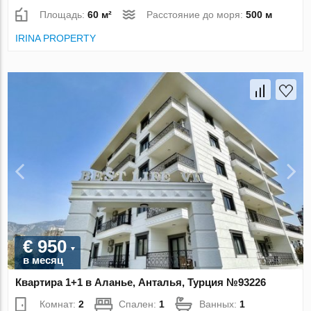
Площадь:
60 м²
Расстояние до моря:
500 м
IRINA PROPERTY
€ 950
в месяц
Квартира 1+1 в Аланье, Анталья, Турция №93226
Комнат:
2
Спален:
1
Ванных:
1