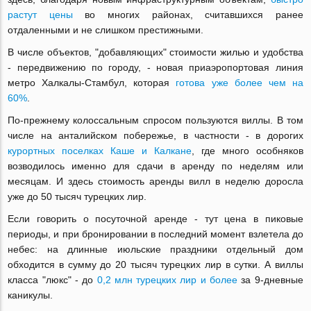
растут цены
во многих районах, считавшихся ранее
отдаленными и не слишком престижными.
В числе объектов, "добавляющих" стоимости жилью и удобства
- передвижению по городу, - новая приаэропортовая линия
метро Халкалы-Стамбул, которая
готова уже более чем на
60%
.
По-прежнему колоссальным спросом пользуются виллы. В том
числе на анталийском побережье, в частности - в дорогих
курортных поселках Каше и Калкане
, где много особняков
возводилось именно для сдачи в аренду по неделям или
месяцам. И здесь стоимость аренды вилл в неделю доросла
уже до 50 тысяч турецких лир.
Если говорить о посуточной аренде - тут цена в пиковые
периоды, и при бронировании в последний момент взлетела до
небес: на длинные июльские праздники отдельный дом
обходится в сумму до 20 тысяч турецких лир в сутки. А виллы
класса "люкс" - до
0,2 млн турецких лир и более
за 9-дневные
каникулы.