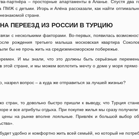
тва-партнёра – просторные апартаменты в Аланье. Спустя два г
а ПМЖ с детьми. Игорь и Алёна рассказали, как найти оптимальн
 незнакомой стране.
НА ПЕРЕЕЗД ИЗ РОССИИ В ТУРЦИЮ
вязи с несколькими факторами. Во-первых, появилась возможност
после рождения третьего малыша московская квартира Соколо
 были бы не прочь жить на средиземноморском побережье.
перемен. И мы знали, что это должны быть серьёзные перемен
в этой стране, и мы можем воплотить мечту о доме у моря прямо 
о, назрел вопрос – а куда же отправиться за лучшей жизнью?
ко стран, то довольно быстро пришли к выводу, что Турция стан
море и все атрибуты отдыха. При покупке жилья мы сразу получил
ак цены на рынке вполне лояльные. Привлёк и большой выбор об
ьства».
будет удобно и комфортно жить всей семьёй, но который не потре