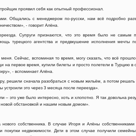
стройщик проявил себя как опытный профессионал.
ами. Общались с менеджером по-русски, нам всё подробно раз
ничеством», - говорит Алёна.
реезда. Супруги признаются, что это время было не самым 
мощь турецкого агентства и предвкушение исполнения мечты п
 меня. Сейчас, вспоминая то время, могу сказать, что всё прошл
и на первое время, купили билеты и просто полетели в Турцию в
тиру», - вспоминает Алёна.
ру, решили сначала разобраться с новым жильём, а потом решать
ы устроили это через 3 месяца после переезда».
и – это уже было интересно, хоть и хлопотно. Я так довольна рез
, новой обстановкой и нашим новым домом».
ового собственника. В случае Игоря и Алёны собственниками
и покупки недвижимости. Дети в этом случае получили семейн