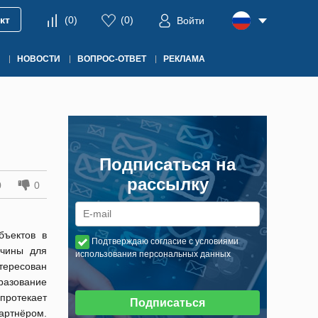
кт
(
0
)
(
0
)
Войти
НОВОСТИ
ВОПРОС-ОТВЕТ
РЕКЛАМА
Подписаться на
рассылку
0
0
бъектов в
Подтверждаю согласие с условиями
ичины для
использования персональных данных
нтересован
разование
 протекает
Подписаться
партнёром.