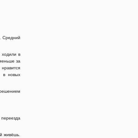
. Средний
 ходили в
 меньше за
м нравится
и в новых
м решением
у переезда
ой живёшь.