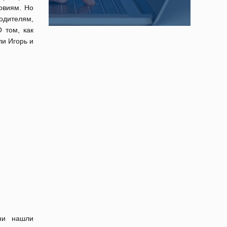
овиям. Но
одителям,
 том, как
ли Игорь и
ни нашли