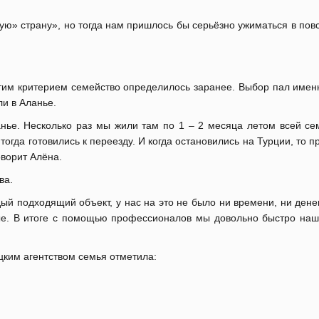
ную» страну», но тогда нам пришлось бы серьёзно ужиматься в по
 этим критерием семейство определилось заранее. Выбор пал имен
ли в Аланье.
анье. Несколько раз мы жили там по 1 – 2 месяца летом всей се
огда готовились к переезду. И когда остановились на Турции, то п
оворит Алёна.
ва.
й подходящий объект, у нас на это не было ни времени, ни дене
мые. В итоге с помощью профессионалов мы довольно быстро нашл
ким агентством семья отметила: