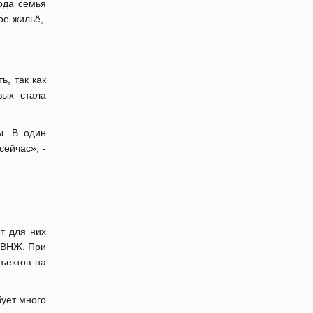
ода семья
ое жильё,
ь, так как
вых стала
ы. В один
сейчас», -
ет для них
и ВНЖ. При
ъектов на
бует много