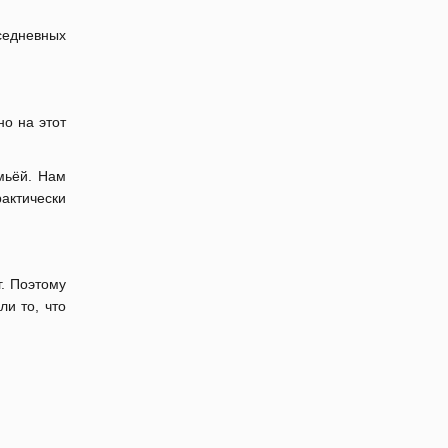
вседневных
но на этот
мьёй. Нам
рактически
г. Поэтому
и то, что