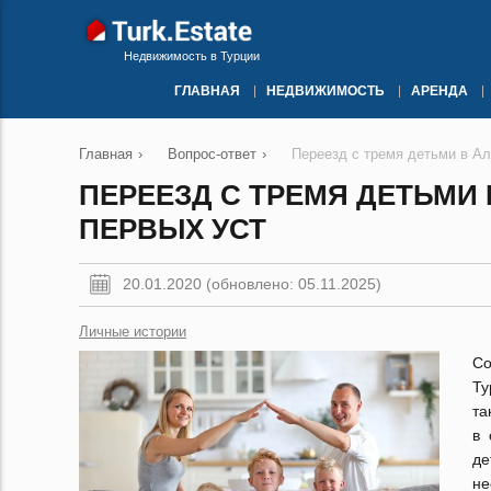
Недвижимость в Турции
ГЛАВНАЯ
НЕДВИЖИМОСТЬ
АРЕНДА
Главная
›
Вопрос-ответ
›
Переезд с тремя детьми в Ал
ПЕРЕЕЗД С ТРЕМЯ ДЕТЬМИ 
ПЕРВЫХ УСТ
20.01.2020 (обновлено: 05.11.2025)
Личные истории
Со
Ту
та
в 
де
не