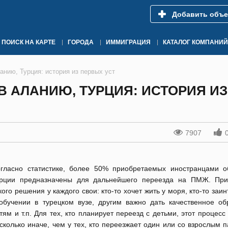
Добавить объе
ПОИСК НА КАРТЕ
ГОРОДА
ИММИГРАЦИЯ
КАТАЛОГ КОМПАНИЙ
анию, Турция: история из первых уст
В АЛАНИЮ, ТУРЦИЯ: ИСТОРИЯ ИЗ
7907
гласно статистике, более 50% приобретаемых иностранцами о
рции предназначены для дальнейшего переезда на ПМЖ. Пр
кого решения у каждого свои: кто-то хочет жить у моря, кто-то заи
обучении в турецком вузе, другим важно дать качественное об
тям и т.п. Для тех, кто планирует переезд с детьми, этот процесс
сколько иначе, чем у тех, кто переезжает один или со взрослым 