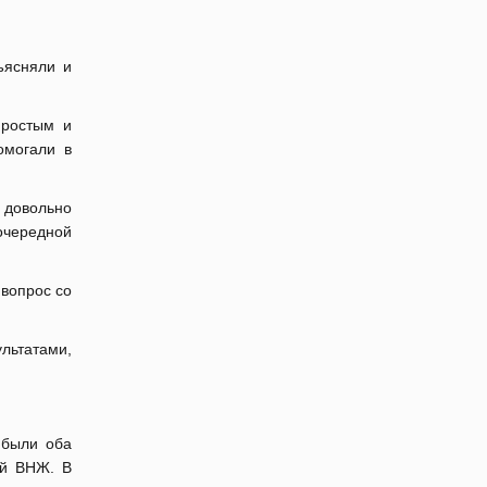
ъясняли и
простым и
омогали в
о довольно
 очередной
 вопрос со
ультатами,
 были оба
ый ВНЖ. В