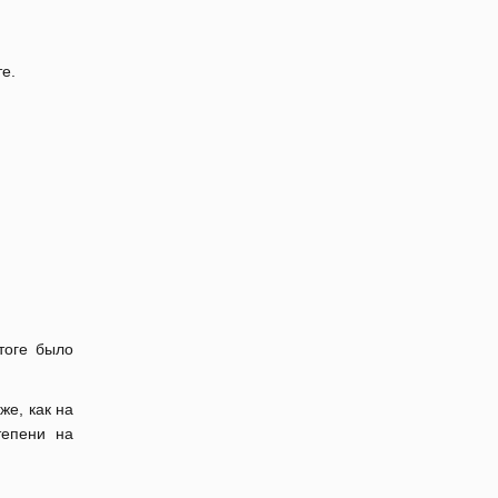
е.
тоге было
же, как на
тепени на