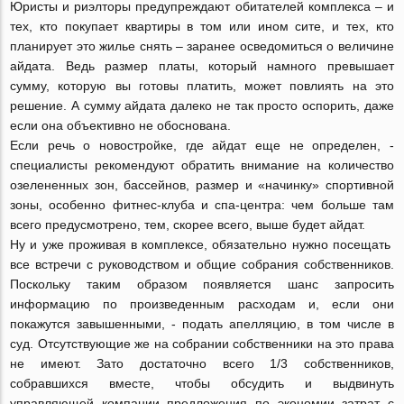
Юристы и риэлторы предупреждают обитателей комплекса – и
тех, кто покупает квартиры в том или ином сите, и тех, кто
планирует это жилье снять – заранее осведомиться о величине
айдата. Ведь размер платы, который намного превышает
сумму, которую вы готовы платить, может повлиять на это
решение. А сумму айдата далеко не так просто оспорить, даже
если она объективно не обоснована.
Если речь о новостройке, где айдат еще не определен, -
специалисты рекомендуют обратить внимание на количество
озелененных зон, бассейнов, размер и «начинку» спортивной
зоны, особенно фитнес-клуба и спа-центра: чем больше там
всего предусмотрено, тем, скорее всего, выше будет айдат.
Ну и уже проживая в комплексе, обязательно нужно посещать
все встречи с руководством и общие собрания собственников.
Поскольку таким образом появляется шанс запросить
информацию по произведенным расходам и, если они
покажутся завышенными, - подать апелляцию, в том числе в
суд. Отсутствующие же на собрании собственники на это права
не имеют. Зато достаточно всего 1/3 собственников,
собравшихся вместе, чтобы обсудить и выдвинуть
управляющей компании предложения по экономии затрат с