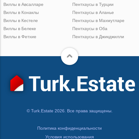
Виллы в Авсалларе
Пентхаусы в Турции
Виллы в Конаклы
Пентхаусы в Аланье
Виллы в Кестеле
Пентхаусы в Махмутларе
Виллы в Белеке
Пентхаусы в Оба
Виллы в Фетхие
Пентхаусы в Джикджилли
© Turk.Estate 2026. Все права защищены.
Политика конфиденциальности
Условия использования