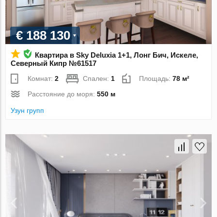
€ 188 130
Квартира в Sky Deluxia 1+1, Лонг Бич, Искеле,
Северный Кипр №61517
Комнат:
2
Спален:
1
Площадь:
78 м²
Расстояние до моря:
550 м
Узун групп