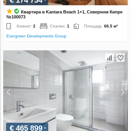
€ 174 734
Квартира в Kantara Beach 1+1, Северном Кипре
№100073
Комнат:
2
Спален:
1
Площадь:
66.5 м²
Evergreen Developments Group
€ 465 899