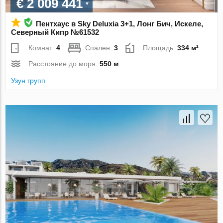
€ 2 009 441
Пентхаус в Sky Deluxia 3+1, Лонг Бич, Искеле,
Северный Кипр №61532
Комнат:
4
Спален:
3
Площадь:
334 м²
Расстояние до моря:
550 м
Узун групп