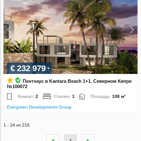
€ 232 979
Пентхаус в Kantara Beach 1+1, Северном Кипре
№100072
Комнат:
2
Спален:
1
Площадь:
108 м²
Evergreen Developments Group
1 - 24 из 216
1