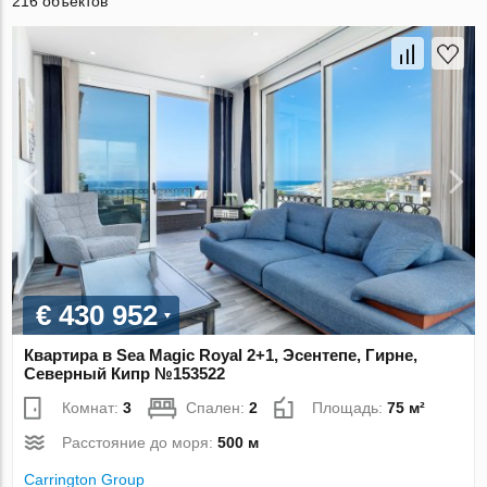
216 объектов
€ 430 952
Квартира в Sea Magic Royal 2+1, Эсентепе, Гирне,
Северный Кипр №153522
Комнат:
3
Спален:
2
Площадь:
75 м²
Расстояние до моря:
500 м
Carrington Group