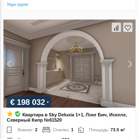
Узун групп
€ 198 032
Квартира в Sky Deluxia 1+1, Лонг Бич, Искеле,
Северный Кипр №61520
Комнат:
2
Спален:
1
Площадь:
73.5 м²