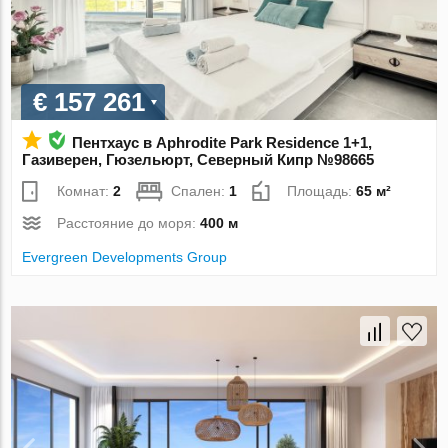
€ 157 261
Пентхаус в Aphrodite Park Residence 1+1,
Газиверен, Гюзельюрт, Северный Кипр №98665
Комнат:
2
Спален:
1
Площадь:
65 м²
Расстояние до моря:
400 м
Evergreen Developments Group