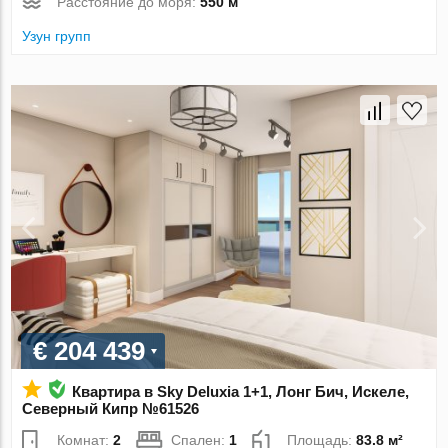
Расстояние до моря:
550 м
Узун групп
€ 204 439
Квартира в Sky Deluxia 1+1, Лонг Бич, Искеле,
Северный Кипр №61526
Комнат:
2
Спален:
1
Площадь:
83.8 м²