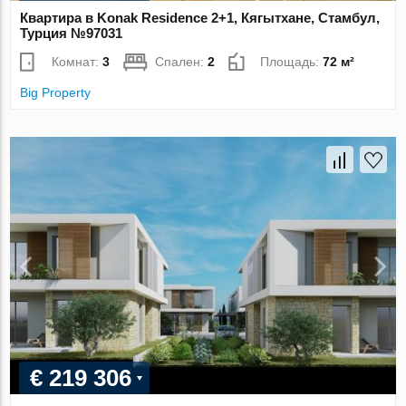
Квартира в Konak Residence 2+1, Кягытхане, Стамбул,
Турция №97031
Комнат:
3
Спален:
2
Площадь:
72 м²
Big Property
€ 219 306