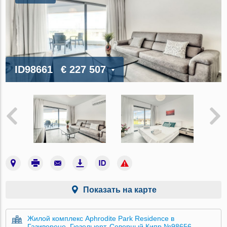
ID98661
€ 227 507
Показать на карте
Жилой комплекс Aphrodite Park Residence в
Газиверене, Гюзельюрт, Северный Кипр №98656