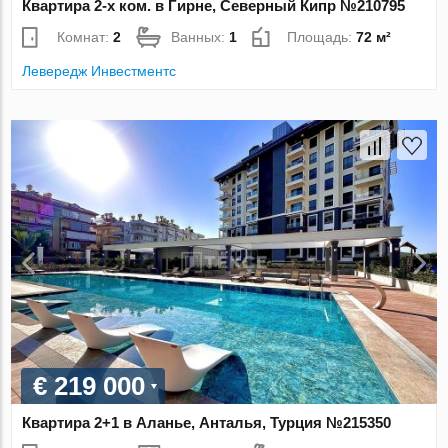
Квартира 2-х ком. в Гирне, Северный Кипр №210795
Комнат:
2
Ванных:
1
Площадь:
72 м²
Левередж Инвестментс
€ 219 000
Квартира 2+1 в Аланье, Анталья, Турция №215350