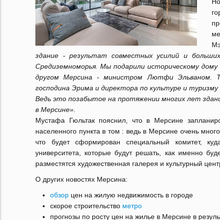
Но
г
п
ме
Мэ
здание - результат совместных усилий и больши
Средиземноморья. Мы подарили историческому дому 
другом Мерсина - министром Лютфи Эльваном. Т
господина Эрима и директора по культуре и туризму 
Ведь это позабытое на протяжении многих лет здани
в Мерсине».
Мустафа Гюльтак пояснил, что в Мерсине запланир
населенного пункта в том : ведь в Мерсине очень мног
что будет сформирован специальный комитет, куд
университета, которые будут решать, как именно буд
разместятся художественная галерея и культурный цен
О других новостях Мерсина:
обзор
цен на жилую недвижимость в городе
скорое строительство
метро
прогнозы по росту цен на жилье в Мерсине в резул