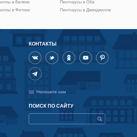
иллы в Белеке
Пентхаусы в Оба
иллы в Фетхие
Пентхаусы в Джикджилли
КОНТАКТЫ
Напишите нам
ПОИСК ПО САЙТУ