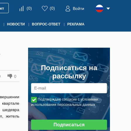
кт
(
0
)
(
0
)
Войти
НОВОСТИ
ВОПРОС-ОТВЕТ
РЕКЛАМА
Е
Подписаться на
рассылку
0
0
вершении
Подтверждаю согласие с условиями
 квартале
использования персональных данных
о шедевра
л, житель
Подписаться