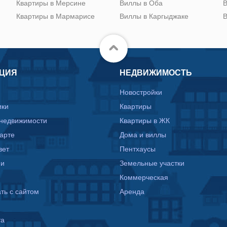
Квартиры в Мерсине
Виллы в Оба
В
Квартиры в Мармарисе
Виллы в Каргыджаке
В
ЦИЯ
НЕДВИЖИМОСТЬ
Новостройки
ики
Квартиры
 недвижимости
Квартиры в ЖК
карте
Дома и виллы
вет
Пентхаусы
ии
Земельные участки
Коммерческая
ть с сайтом
Аренда
та