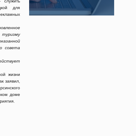
– служить
дкой для
екламных
новленное
 туризму
оказанной
о совета
действует
ной жизни
ак заявил,
рсинского
ском доме
риятия.