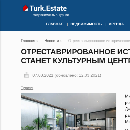
Недвижимость в Турции
ГЛАВНАЯ
НЕДВИЖИМОСТЬ
АРЕНДА
Главная
›
Новости
›
Отреставрированное историческое
ОТРЕСТАВРИРОВАННОЕ ИС
СТАНЕТ КУЛЬТУРНЫМ ЦЕН
07.03.2021 (обновлено: 12.03.2021)
Туризм
М
ре
Дж
ра
Ме