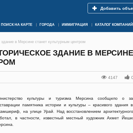
Добавить объе
ПОИСК НА КАРТЕ
ГОРОДА
ИММИГРАЦИЯ
КАТАЛОГ КОМПАНИЙ
 здание в Мерсине станет культурным центром
ТОРИЧЕСКОЕ ЗДАНИЕ В МЕРСИН
ТРОМ
4147
инистерство культуры и туризма Мерсина сообщило о за
ставрации памятника истории и культуры – красивого здания в
амшериф, на улице Урай. Над восстановлением архитектурног
ботал, в частности, известный местный художник Ахмет Йеши
рсина.