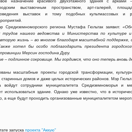
вое назначение красивого двухэтажного здания с арками 
ородским выставочным пространством, арт-галерей, площа
роведения выставок и тому подобных культмассовых и р
роприятий.
р Средиземноморского региона Мустафа Гюльтак заявил:
«Об
х трудов нашего ведомства и Министерства по культуре и
вторую жизнь – во многом благодаря масштабной поддержке, 
акже хотел бы особо поблагодарить президента городског
провинции Мерсин господина Дуру.
е – подлинное сокровище. Мы гордимся, что оно теперь вновь 
ованы масштабные проекты городской трансформации, культур
о старинных домов и даже целых исторических районов. Мэр Гюльт
а войдут сотрудники муниципалитета Средиземноморья и ме
ет использоваться здание. Однако уже известно, что в историче
тр, а еще будут проходить организованные муниципалитетом мероп
ьтате запуска
проекта "Аккую"