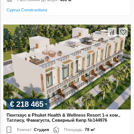
Cyprus Constructions
€ 218 465
Пентхаус в Phuket Health & Wellness Resort 1-х ком.,
Татлису, Фамагуста, Северный Кипр №144976
Комнат:
Студия
Площадь:
78 м²