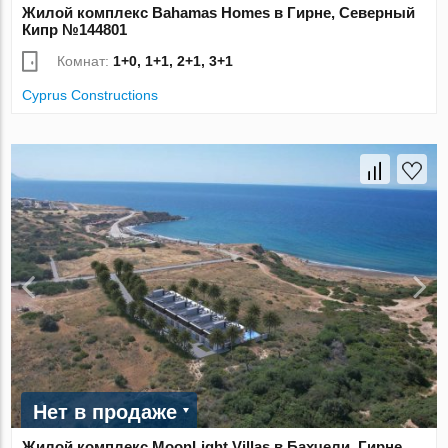
Жилой комплекс Bahamas Homes в Гирне, Северный
Кипр №144801
Комнат:
1+0, 1+1, 2+1, 3+1
Cyprus Constructions
Нет в продаже
Жилой комплекс MoonLight Villas в Бахчели, Гирне,