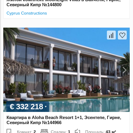
Северный Кипр №144800
Cyprus Constructions
€ 332 218
Квартира в Aloha Beach Resort 1+1, Эсентепе, Гирне,
Северный Кипр №144966
Комнат:
2
Спален:
1
Площадь:
43 м²