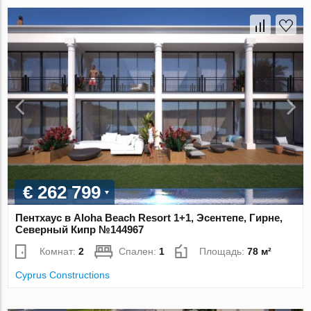
€ 262 799
Пентхаус в Aloha Beach Resort 1+1, Эсентепе, Гирне,
Северный Кипр №144967
Комнат:
2
Спален:
1
Площадь:
78 м²
Cyprus Constructions