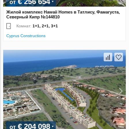
€ 256 654
от
Жилой комплекс Hawaii Homes в Татлису, Фамагуста,
Северный Кипр №144810
Комнат:
1+1, 2+1, 3+1
Cyprus Constructions
€ 204 098
от