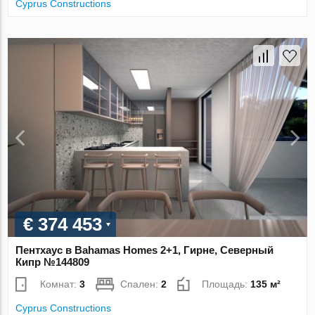
Cyprus Constructions
€ 374 453
Пентхаус в Bahamas Homes 2+1, Гирне, Северный
Кипр №144809
Комнат:
3
Спален:
2
Площадь:
135 м²
Cyprus Constructions