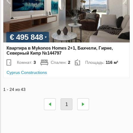
€ 495 848
Квартира в Mykonos Homes 2+1, Бахчели, Гирне,
Северный Кипр №144797
Комнат:
3
Спален:
2
Площадь:
116 м²
Cyprus Constructions
1 - 24 из 43
1