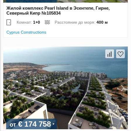
Жилой комплекс Pearl Island в Эсентепе, Гирне,
Северный Кипр №105834
Комнат:
1+0
Расстояние до моря:
400 м
Cyprus Constructions
€ 174 758
от