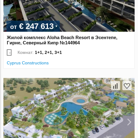
€ 247 613
от
Жилой комплекс Aloha Beach Resort в Эсентепе,
Гирне, Северный Кипр №144964
Комнат:
1+1, 2+1, 3+1
Cyprus Constructions