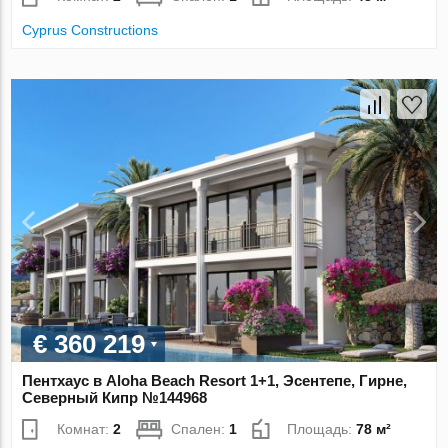
Cyprus Constructions
€ 360 219
Пентхаус в Aloha Beach Resort 1+1, Эсентепе, Гирне,
Северный Кипр №144968
Комнат:
2
Спален:
1
Площадь:
78 м²