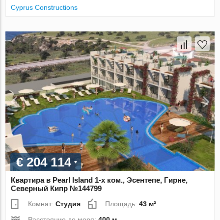
Cyprus Constructions
€ 204 114
Квартира в Pearl Island 1-х ком., Эсентепе, Гирне,
Северный Кипр №144799
Комнат:
Студия
Площадь:
43 м²
Расстояние до моря:
400 м