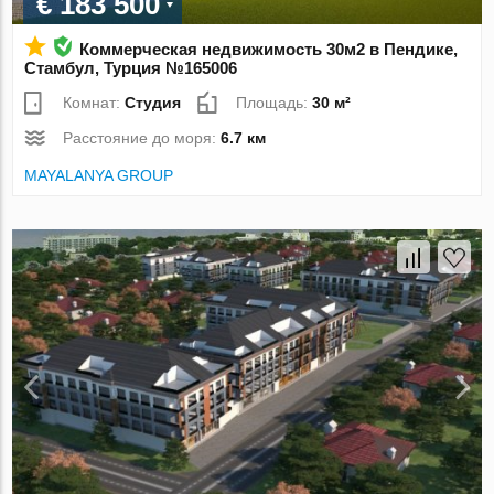
€ 183 500
Коммерческая недвижимость 30м2 в Пендике,
Стамбул, Турция №165006
Комнат:
Студия
Площадь:
30 м²
Расстояние до моря:
6.7 км
MAYALANYA GROUP