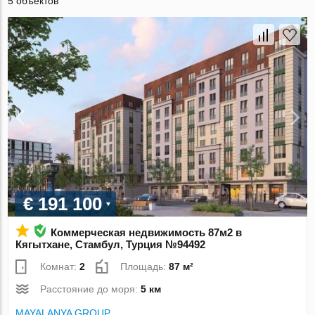
5 объектов
€ 191 100
Коммерческая недвижимость 87м2 в
Кягытхане, Стамбул, Турция №94492
Комнат:
2
Площадь:
87 м²
Расстояние до моря:
5 км
MAYALANYA GROUP