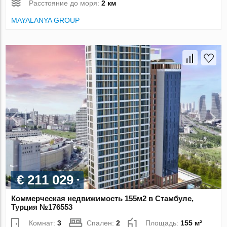
Расстояние до моря:
2 км
MAYALANYA GROUP
€ 211 029
Коммерческая недвижимость 155м2 в Стамбуле,
Турция №176553
Комнат:
3
Спален:
2
Площадь:
155 м²