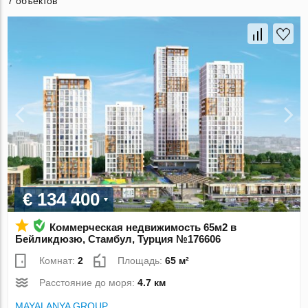
7 объектов
€ 134 400
Коммерческая недвижимость 65м2 в
Бейликдюзю, Стамбул, Турция №176606
Комнат:
2
Площадь:
65 м²
Расстояние до моря:
4.7 км
MAYALANYA GROUP