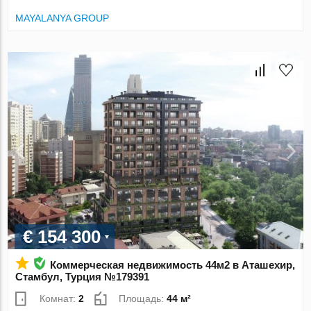
MAYALANYA GROUP
€ 154 300
Коммерческая недвижимость 44м2 в Аташехир,
Стамбул, Турция №179391
Комнат:
2
Площадь:
44 м²