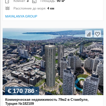
Комнат:
3
Площадь:
90 м²
Расстояние до моря:
4 км
MAYALANYA GROUP
€ 170 786
Коммерческая недвижимость 79м2 в Стамбуле,
Турция №182109