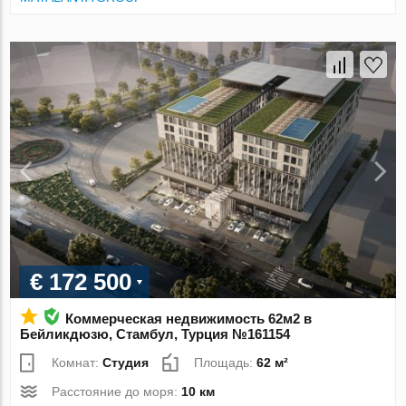
€ 172 500
Коммерческая недвижимость 62м2 в
Бейликдюзю, Стамбул, Турция №161154
Комнат:
Студия
Площадь:
62 м²
Расстояние до моря:
10 км