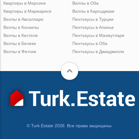
Квартиры в Мерсине
Виллы в Оба
Квартиры в Мармарисе
Виллы в Каргыджаке
Виллы в Авсалларе
Пентхаусы в Турции
Виллы в Конаклы
Пентхаусы в Аланье
Виллы в Кестеле
Пентхаусы в Махмутларе
Виллы в Белеке
Пентхаусы в Оба
Виллы в Фетхие
Пентхаусы в Джикджилли
© Turk.Estate 2026. Все права защищены.